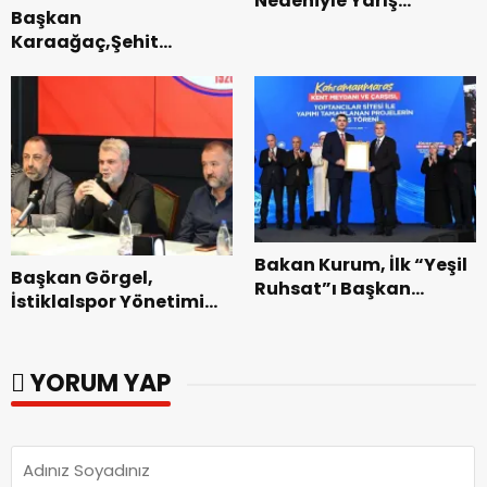
Nedeniyle Yarış
Başkan
Güzergahında Geçici
Karaağaç,Şehit
Trafik Düzenlemelerine
kabirleri ziyaretiyle
Gidilecek!.
görevine başladı.
Bakan Kurum, İlk “Yeşil
Başkan Görgel,
Ruhsat”ı Başkan
İstiklalspor Yönetimi
Görgel’e Takdim Etti.
ve Futbolcularıyla Bir
Araya Geldi.
YORUM YAP