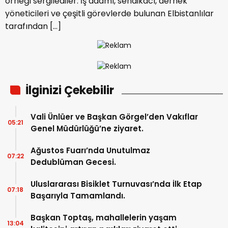
örneği sergilediler. İş adamı, sendikacı, dernek
yöneticileri ve çeşitli görevlerde bulunan Elbistanlılar
tarafından […]
İlginizi Çekebilir
Vali Ünlüer ve Başkan Görgel’den Vakıflar
05:21
Genel Müdürlüğü’ne ziyaret.
Ağustos Fuarı’nda Unutulmaz
07:22
Dedublüman Gecesi.
Uluslararası Bisiklet Turnuvası’nda İlk Etap
07:18
Başarıyla Tamamlandı.
Başkan Toptaş, mahallelerin yaşam
13:04