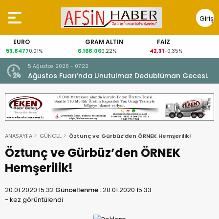
Giriş
Yap
EURO
GRAM ALTIN
FAİZ
53,8477
6.168,06
42,31
0,01%
0,22%
-0,35%
5 Ağustos 2026 - 07:22
nel
Ağustos Fuarı’nda Unutulmaz Dedublüman Gecesi.
ANASAYFA
GÜNCEL
Öztunç ve Gürbüz’den ÖRNEK Hemşerilik!
Öztunç ve Gürbüz’den ÖRNEK
Hemşerilik!
20.01.2020 15:32
Güncellenme :
20.01.2020 15:33
-
kez görüntülendi