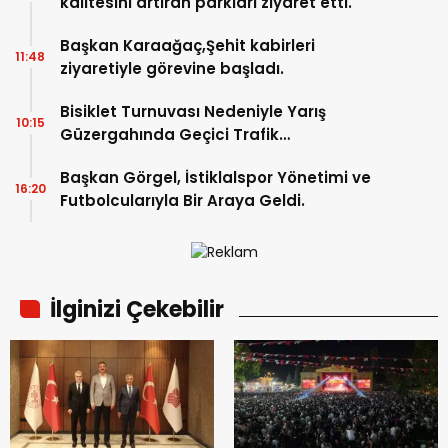
kalitesini artıran parkları ziyaret etti.
Başkan Karaağaç,Şehit kabirleri
11:48
ziyaretiyle görevine başladı.
Bisiklet Turnuvası Nedeniyle Yarış
10:15
Güzergahında Geçici Trafik
Düzenlemelerine Gidilecek!.
Başkan Görgel, İstiklalspor Yönetimi ve
16:20
Futbolcularıyla Bir Araya Geldi.
İlginizi Çekebilir