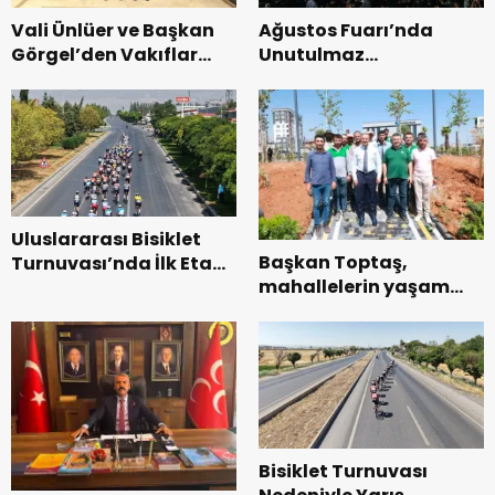
Vali Ünlüer ve Başkan
Ağustos Fuarı’nda
Görgel’den Vakıflar
Unutulmaz
Genel Müdürlüğü’ne
Dedublüman Gecesi.
ziyaret.
Uluslararası Bisiklet
Başkan Toptaş,
Turnuvası’nda İlk Etap
mahallelerin yaşam
Başarıyla
kalitesini artıran
Tamamlandı.
parkları ziyaret etti.
Bisiklet Turnuvası