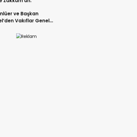
e Zakkum’un.
Ünlüer ve Başkan
l’den Vakıflar Genel
lüğü’ne ziyaret.