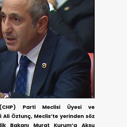
i(CHP) Parti Meclisi Üyesi ve
Ali Öztunç, Meclis’te yerinden söz
ilik Bakanı Murat Kurum’a Aksu