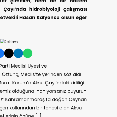
ber çimelim, hem de bir hakem
Çayı’nda hidrobiyoloji çalışması
etvekili Hasan Kalyoncu olsun eğer
arti Meclisi Üyesi ve
 Öztunç, Meclis’te yerinden söz aldı
urat Kurum’a Aksu Çayı’ndaki kirliliği
â temiz olduğuna inanıyorsanız buyurun
lim!” Kahramanmaraş’ta doğan Ceyhan
çen kollarından bir tanesi olan Aksu
tlerinin önüne […]