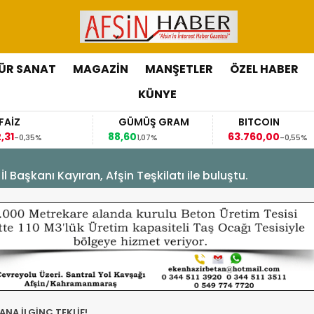
ÜR SANAT
MAGAZİN
MANŞETLER
ÖZEL HABER
KÜNYE
GÜMÜŞ GRAM
BITCOIN
GBP
88,60
63.760,00
63,118
1,07%
-0,55%
Başkanı Kayıran, Afşin Teşkilatı ile buluştu.
NA İLGİNÇ TEKLİF!