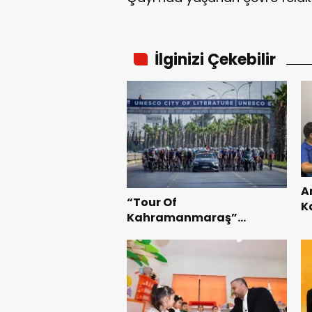
İlginizi Çekebilir
A
“Tour Of
K
Kahramanmaraş”
B
Uluslararası Yol Bisikleti
Te
Turnuvası Tamamlandı.