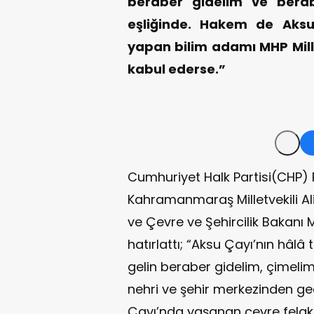
beraber gidelim ve bera
eşliğinde. Hakem de Aksu 
yapan bilim adamı MHP Mill
kabul ederse.”
Cumhuriyet Halk Partisi(CHP) P
Kahramanmaraş Milletvekili Ali
ve Çevre ve Şehircilik Bakanı M
hatırlattı; “Aksu Çayı’nın hâl
gelin beraber gidelim, çime
nehri ve şehir merkezinden ge
Çayı’nda yaşanan çevre felake