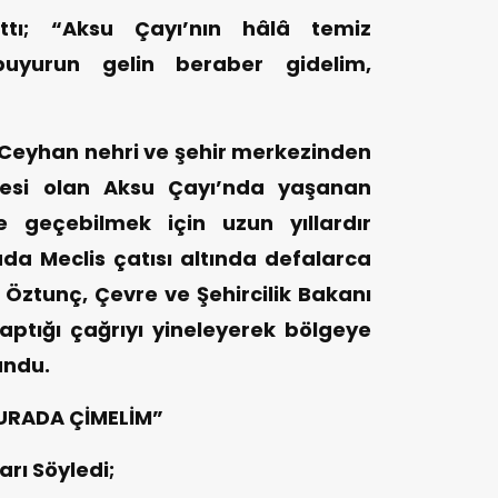
rlattı; “Aksu Çayı’nın hâlâ temiz
buyurun gelin beraber gidelim,
eyhan nehri ve şehir merkezinden
nesi olan Aksu Çayı’nda yaşanan
e geçebilmek için uzun yıllardır
a Meclis çatısı altında defalarca
i Öztunç, Çevre ve Şehircilik Bakanı
ptığı çağrıyı yineleyerek bölgeye
undu.
URADA ÇİMELİM”
rı Söyledi;