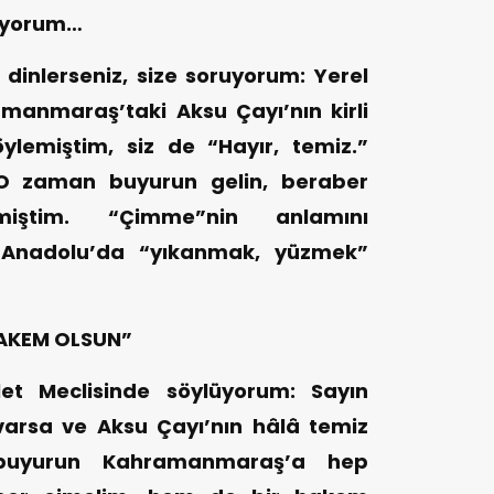
ruyorum…
dinlerseniz, size soruyorum: Yerel
anmaraş’taki Aksu Çayı’nın kirli
öylemiştim, siz de “Hayır, temiz.”
“O zaman buyurun gelin, beraber
iştim. “Çimme”nin anlamını
: Anadolu’da “yıkanmak, yüzmek”
AKEM OLSUN”
let Meclisinde söylüyorum: Sayın
arsa ve Aksu Çayı’nın hâlâ temiz
 buyurun Kahramanmaraş’a hep