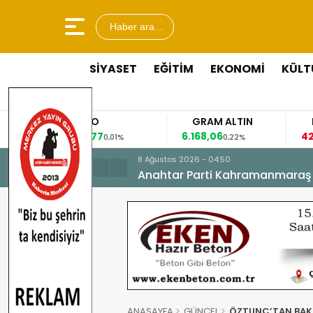
Haber ara...
SİYASET
EĞİTİM
EKONOMİ
KÜLT
EURO
GRAM ALTIN
FAİZ
53,8477
6.168,06
42,31
0,01%
0,22%
-0,35%
8 Ağustos 2026 - 04:50
Anahtar Parti Kahramanmaraş İl 
ANASAYFA
GÜNCEL
ÖZTUNÇ’TAN BAKA