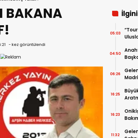
N BAKANA
İlgin
F!
“Tou
05:03
Ulusla
Turn
6:21
-
kez görüntülendi
Anaht
04:50
Başka
buluş
Gelen
06:26
Madri
Büyük
16:25
Arat
Tatbi
Oniki
16:23
Bakım
kayıt
Gelen
11:32