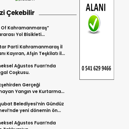
izi Çekebilir
r Of Kahramanmaraş”
rarası Yol Bisikleti
uvası Tamamlandı.
ar Parti Kahramanmaraş İl
nı Kayıran, Afşin Teşkilatı ile
tu.
eksel Ağustos Fuarı’nda
gal Coşkusu.
şehirden Gerçeği
mayan Yangın ve Kurtarma
katı.
şubat Belediyesi’nin Gündüz
evi’nde yeni dönemin ön
ları başladı.
eksel Ağustos Fuarı’nda