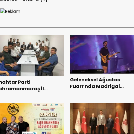
Geleneksel Ağustos
nahtar Parti
Fuarı’nda Madrigal
ahramanmaraş İl
Coşkusu.
aşkanı Kayıran, Afşin
şkilatı ile buluştu.