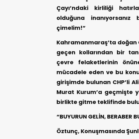
Çayı’ndaki kirliliği hatı
olduğuna inanıyorsanız 
çimelim!”
Kahramanmaraş’ta doğan C
geçen kollarından bir ta
çevre felaketlerinin önün
mücadele eden ve bu konud
girişimde bulunan CHP’li Al
Murat Kurum’a geçmişte ya
birlikte gitme teklifinde bul
“BUYURUN GELİN, BERABER B
Öztunç, Konuşmasında Şunla