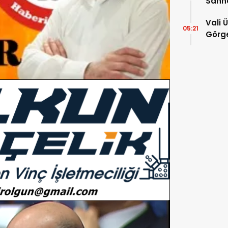
Sahn
Vali 
05:21
Görge
Müdür