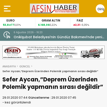
Giriş
Yap
EURO
GRAM ALTIN
FAİZ
53,8477
6.168,06
42,31
8
0,01%
0,22%
-0,35%
6 Ağustos 2026 - 16:23
Onikişubat Belediyesi’nin Gündüz Bakımevi’nde yeni
dönemin ön kayıtları başladı.
ANASAYFA
GÜNCEL
Sefer Aycan,”Deprem Üzerinden Polemik yapmanın sırası değildir”
Sefer Aycan,”Deprem Üzerinden
Polemik yapmanın sırası değildir”
29.01.2020 07:44
Güncellenme :
29.01.2020 07:45
-
kez görüntülendi