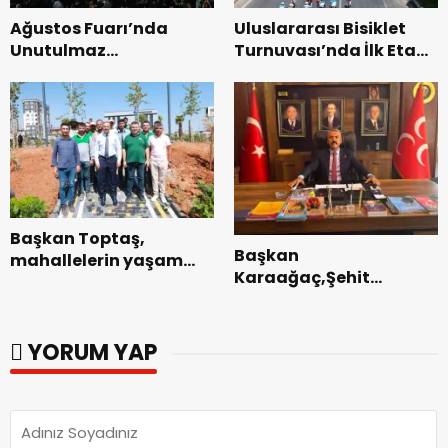
Ağustos Fuarı’nda
Uluslararası Bisiklet
Unutulmaz
Turnuvası’nda İlk Etap
Dedublüman Gecesi.
Başarıyla
Tamamlandı.
Başkan Toptaş,
Başkan
mahallelerin yaşam
Karaağaç,Şehit
kalitesini artıran
kabirleri ziyaretiyle
parkları ziyaret etti.
görevine başladı.
YORUM YAP