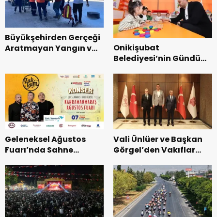
Büyükşehirden Gerçeği
Onikişubat
Aratmayan Yangın ve
Belediyesi’nin Gündüz
Kurtarma Tatbikatı.
Bakımevi’nde yeni
dönemin ön kayıtları
başladı.
Geleneksel Ağustos
Vali Ünlüer ve Başkan
Fuarı’nda Sahne
Görgel’den Vakıflar
Zakkum’un.
Genel Müdürlüğü’ne
ziyaret.