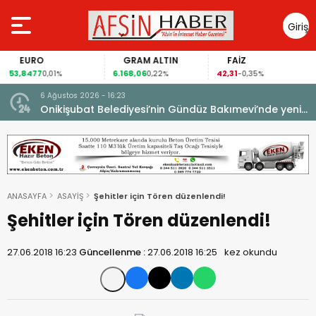
Giriş
Yap
EURO
GRAM ALTIN
FAİZ
53,8477
6.168,06
42,31
0,01%
0,22%
-0,35%
6 Ağustos 2026 - 16:23
Onikişubat Belediyesi’nin Gündüz Bakımevi’nde yeni
dönemin ön kayıtları başladı.
ANASAYFA
ASAYİŞ
Şehitler için Tören düzenlendi!
Şehitler için Tören düzenlendi!
27.06.2018 16:23
Güncellenme :
27.06.2018 16:25
kez okundu