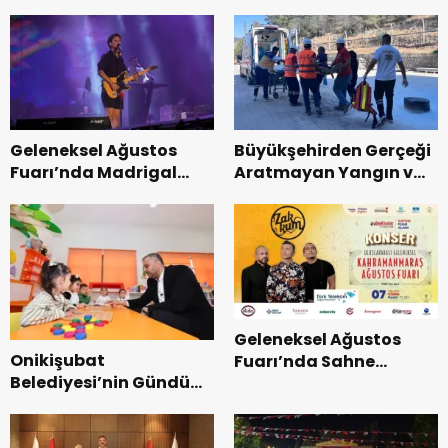
Geleneksel Ağustos
Büyükşehirden Gerçeği
Fuarı’nda Madrigal
Aratmayan Yangın ve
Coşkusu.
Kurtarma Tatbikatı.
Geleneksel Ağustos
Onikişubat
Fuarı’nda Sahne
Belediyesi’nin Gündüz
Zakkum’un.
Bakımevi’nde yeni
dönemin ön kayıtları