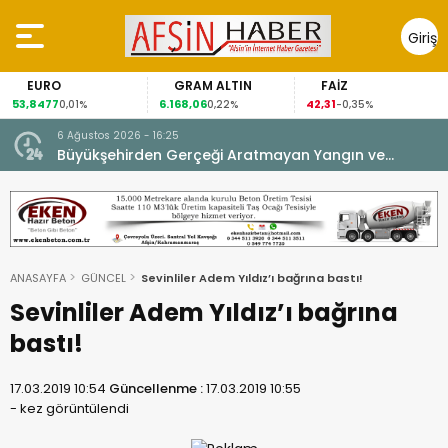
Giriş
Yap
EURO
GRAM ALTIN
FAİZ
53,8477
6.168,06
42,31
8
0,01%
0,22%
-0,35%
6 Ağustos 2026 - 16:25
su.
Büyükşehirden Gerçeği Aratmayan Yangın ve
Kurtarma Tatbikatı.
ANASAYFA
GÜNCEL
Sevinliler Adem Yıldız’ı bağrına bastı!
Sevinliler Adem Yıldız’ı bağrına
bastı!
17.03.2019 10:54
Güncellenme :
17.03.2019 10:55
-
kez görüntülendi