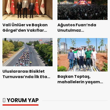
başladı.
Vali Ünlüer ve Başkan
Ağustos Fuarı’nda
Görgel’den Vakıflar
Unutulmaz
Genel Müdürlüğü’ne
Dedublüman Gecesi.
ziyaret.
Uluslararası Bisiklet
Başkan Toptaş,
Turnuvası’nda İlk Etap
mahallelerin yaşam
Başarıyla
kalitesini artıran
Tamamlandı.
parkları ziyaret etti.
YORUM YAP