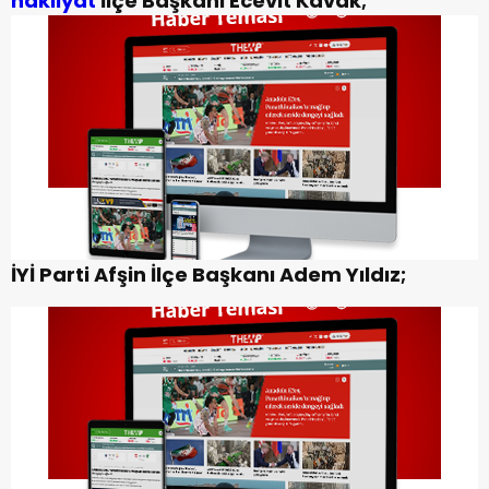
nakliyat
İlçe Başkanı Ecevit Kavak;
İYİ Parti Afşin İlçe Başkanı Adem Yıldız;