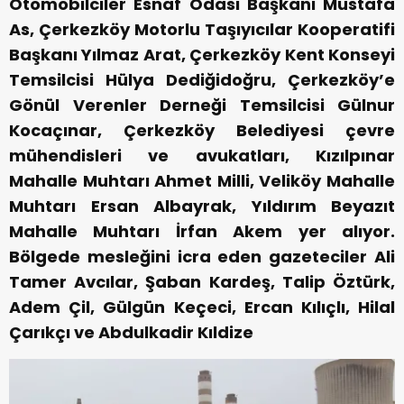
Otomobilciler Esnaf Odası Başkanı Mustafa
As, Çerkezköy Motorlu Taşıyıcılar Kooperatifi
Başkanı Yılmaz Arat, Çerkezköy Kent Konseyi
Temsilcisi Hülya Dediğidoğru, Çerkezköy’e
Gönül Verenler Derneği Temsilcisi Gülnur
Kocaçınar, Çerkezköy Belediyesi çevre
mühendisleri ve avukatları, Kızılpınar
Mahalle Muhtarı Ahmet Milli, Veliköy Mahalle
Muhtarı Ersan Albayrak, Yıldırım Beyazıt
Mahalle Muhtarı İrfan Akem yer alıyor.
Bölgede mesleğini icra eden gazeteciler Ali
Tamer Avcılar, Şaban Kardeş, Talip Öztürk,
Adem Çil, Gülgün Keçeci, Ercan Kılıçlı, Hilal
Çarıkçı ve Abdulkadir Kıldize