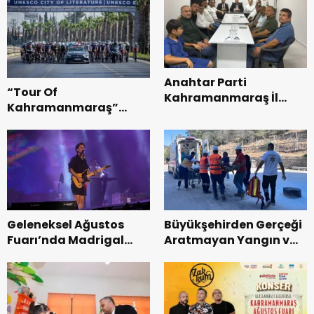
Anahtar Parti
“Tour Of
Kahramanmaraş İl
Kahramanmaraş”
Başkanı Kayıran, Afşin
Uluslararası Yol
Teşkilatı ile buluştu.
Bisikleti Turnuvası
Tamamlandı.
Geleneksel Ağustos
Büyükşehirden Gerçeği
Fuarı’nda Madrigal
Aratmayan Yangın ve
Coşkusu.
Kurtarma Tatbikatı.