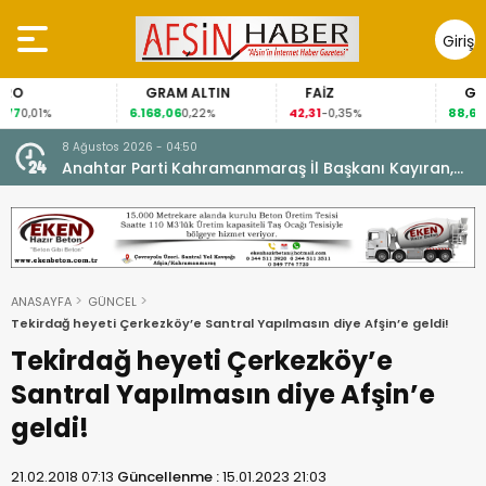
Giriş
Yap
GRAM ALTIN
FAİZ
GÜMÜŞ GRAM
6.168,06
42,31
88,60
0,22%
-0,35%
1,07%
8 Ağustos 2026 - 04:50
7 Ağ
ti
Anahtar Parti Kahramanmaraş İl Başkanı Kayıran,
Gel
Afşin Teşkilatı ile buluştu.
ANASAYFA
GÜNCEL
Tekirdağ heyeti Çerkezköy’e Santral Yapılmasın diye Afşin’e geldi!
Tekirdağ heyeti Çerkezköy’e
Santral Yapılmasın diye Afşin’e
geldi!
21.02.2018 07:13
Güncellenme :
15.01.2023 21:03