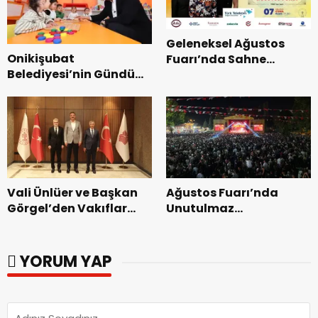
Geleneksel Ağustos
Onikişubat
Fuarı’nda Sahne
Belediyesi’nin Gündüz
Zakkum’un.
Bakımevi’nde yeni
dönemin ön kayıtları
başladı.
Vali Ünlüer ve Başkan
Ağustos Fuarı’nda
Görgel’den Vakıflar
Unutulmaz
Genel Müdürlüğü’ne
Dedublüman Gecesi.
ziyaret.
YORUM YAP