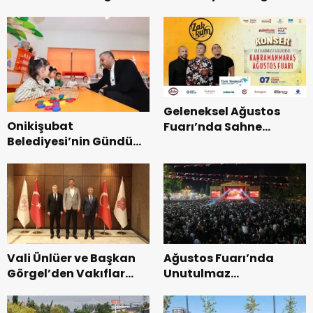
Coşkusu.
Kurtarma Tatbikatı.
Geleneksel Ağustos
Onikişubat
Fuarı’nda Sahne
Belediyesi’nin Gündüz
Zakkum’un.
Bakımevi’nde yeni
dönemin ön kayıtları
başladı.
Vali Ünlüer ve Başkan
Ağustos Fuarı’nda
Görgel’den Vakıflar
Unutulmaz
Genel Müdürlüğü’ne
Dedublüman Gecesi.
ziyaret.