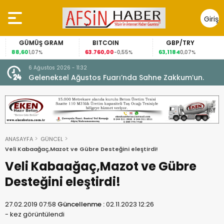
Giriş
Yap
GÜMÜŞ GRAM
BITCOIN
GBP/TRY
88,60
63.760,00
63,1184
1,07%
-0,55%
0,07%
6 Ağustos 2026 - 11:32
 yeni
Geleneksel Ağustos Fuarı’nda Sahne Zakkum’un.
ANASAYFA
GÜNCEL
Veli Kabaağaç,Mazot ve Gübre Desteğini eleştirdi!
Veli Kabaağaç,Mazot ve Gübre
Desteğini eleştirdi!
27.02.2019 07:58
Güncellenme :
02.11.2023 12:26
-
kez görüntülendi