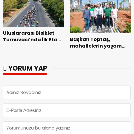
Uluslararası Bisiklet
Başkan Toptaş,
Turnuvası’nda İlk Etap
mahallelerin yaşam
Başarıyla
kalitesini artıran
Tamamlandı.
parkları ziyaret etti.
YORUM YAP