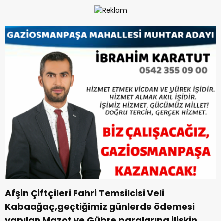
Afşin Çiftçileri Fahri Temsilcisi Veli
Kabaağaç,geçtiğimiz günlerde ödemesi
yapılan Mazot ve Gübre paralarına ilişkin