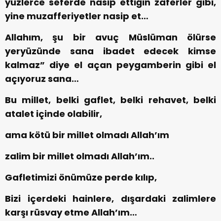
yüzlerce seferde nasip ettiğin zaferler gibi,
yine muzafferiyetler nasip et…
Allahım, şu bir avuç Müslüman ölürse
yeryüzünde sana ibadet edecek kimse
kalmaz” diye el açan peygamberin gibi el
açıyoruz sana…
Bu millet, belki gaflet, belki rehavet, belki
atalet içinde olabilir,
ama kötü bir millet olmadı Allah’ım
zalim bir millet olmadı Allah’ım..
Gafletimizi önümüze perde kılıp,
Bizi içerdeki hainlere, dışardaki zalimlere
karşı rüsvay etme Allah’ım…