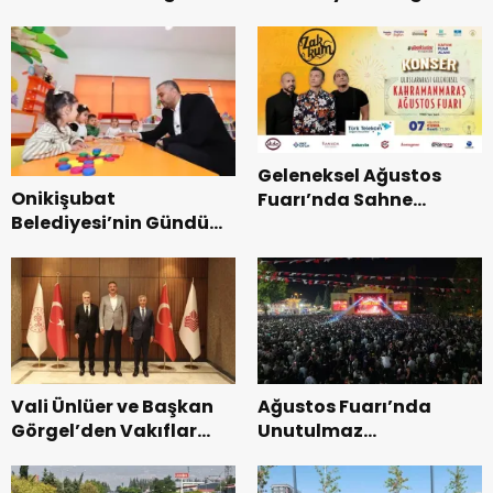
Coşkusu.
Kurtarma Tatbikatı.
Geleneksel Ağustos
Onikişubat
Fuarı’nda Sahne
Belediyesi’nin Gündüz
Zakkum’un.
Bakımevi’nde yeni
dönemin ön kayıtları
başladı.
Vali Ünlüer ve Başkan
Ağustos Fuarı’nda
Görgel’den Vakıflar
Unutulmaz
Genel Müdürlüğü’ne
Dedublüman Gecesi.
ziyaret.