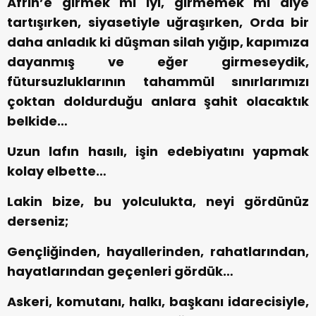
Afrin’e girmek mi iyi, girmemek mi diye
tartışırken, siyasetiyle uğraşırken, Orda bir
daha anladık ki düşman silah yığıp, kapımıza
dayanmış ve eğer girmeseydik,
fütursuzluklarının tahammül sınırlarımızı
çoktan doldurduğu anlara şahit olacaktık
belkide…
Uzun lafın hasılı, işin edebiyatını yapmak
kolay elbette…
Lakin bize, bu yolculukta, neyi gördünüz
derseniz;
Gençliğinden, hayallerinden, rahatlarından,
hayatlarından geçenleri gördük…
Askeri, komutanı, halkı, başkanı idarecisiyle,