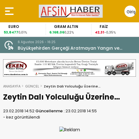
Giriş
Yap
GRAM ALTIN
FAİZ
GÜMÜŞ 
6.168,06
42,31
88,60
1%
0,22%
-0,35%
1,07%
6 Ağustos 2026 - 16:25
su.
Büyükşehirden Gerçeği Aratmayan Yangın ve
Kurtarma Tatbikatı.
ANASAYFA
GÜNCEL
Zeytin Dalı Yolculuğu Üzerine…
Zeytin Dalı Yolculuğu Üzerine…
23.02.2018 14:52
Güncellenme :
23.02.2018 14:55
-
kez görüntülendi