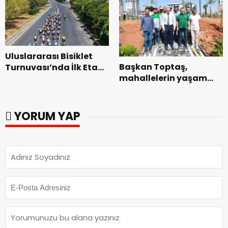
Uluslararası Bisiklet
Başkan Toptaş,
Turnuvası’nda İlk Etap
mahallelerin yaşam
Başarıyla
kalitesini artıran
Tamamlandı.
parkları ziyaret etti.
YORUM YAP