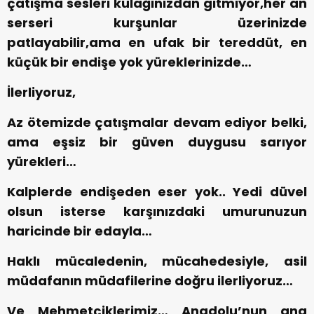
çatışma sesleri kulağınızdan gitmiyor,
her an
serseri kurşunlar üzerinizde
patlayabilir,
ama en ufak bir tereddüt, en
küçük bir endişe yok yüreklerinizde…
İlerliyoruz,
Az ötemizde çatışmalar devam ediyor belki,
ama eşsiz bir güven duygusu sarıyor
yürekleri…
Kalplerde endişeden eser yok.. Yedi düvel
olsun isterse karşınızdaki umurunuzun
haricinde bir edayla…
Haklı mücaledenin, mücahedesiyle, asil
müdafanın müdafilerine doğru ilerliyoruz…
Ve Mehmetçiklerimiz… Anadolu’nun ana