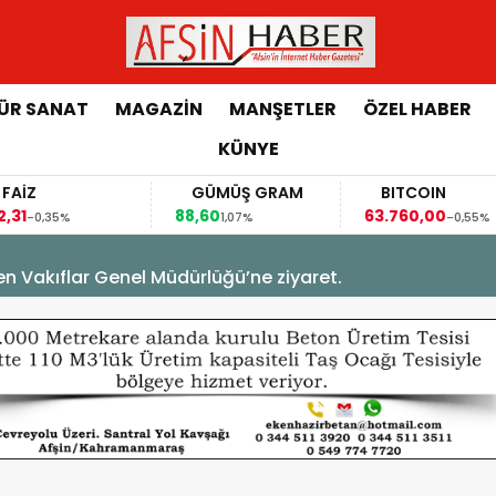
ÜR SANAT
MAGAZİN
MANŞETLER
ÖZEL HABER
KÜNYE
FAİZ
GÜMÜŞ GRAM
BITCOIN
,31
88,60
63.760,00
-0,35%
1,07%
-0,55%
en Vakıflar Genel Müdürlüğü’ne ziyaret.