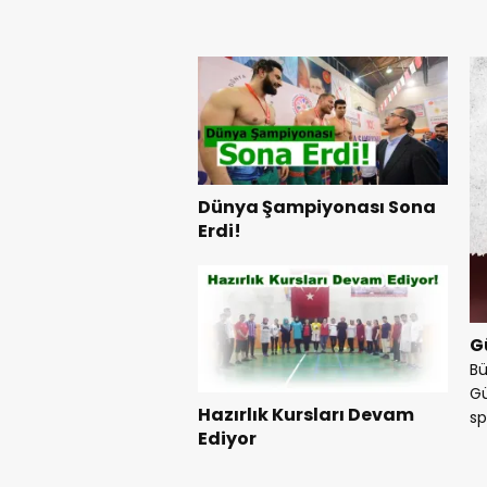
Dünya Şampiyonası Sona
Erdi!
G
Bü
Gü
Hazırlık Kursları Devam
sp
Ediyor