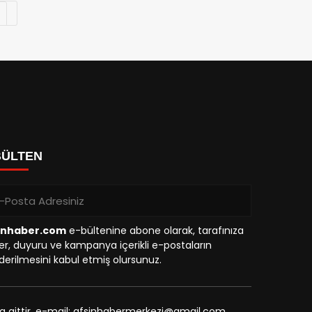
BÜLTEN
inhaber.com
e-bültenine abone olarak, tarafınıza
r, duyuru ve kampanya içerikli e-postaların
erilmesini kabul etmiş olursunuz.
na aittir. e-mail: afsinhabermerkezi@gmail.com