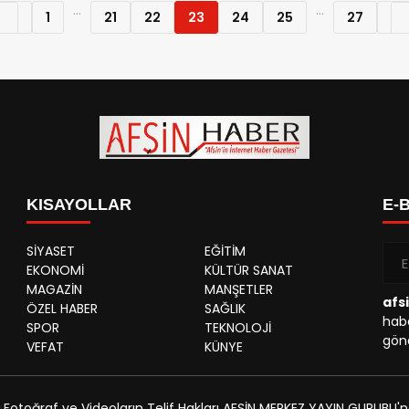
...
...
1
21
22
23
24
25
27
KISAYOLLAR
E-
SİYASET
EĞİTİM
EKONOMİ
KÜLTÜR SANAT
MAGAZİN
MANŞETLER
afs
ÖZEL HABER
SAĞLIK
habe
SPOR
TEKNOLOJİ
gönd
VEFAT
KÜNYE
,Fotoğraf ve Videoların Telif Hakları AFŞİN MERKEZ YAYIN GURUBU'