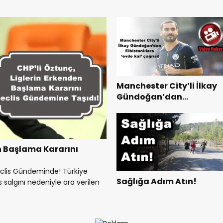
Manchester City’li İlkay
Gündoğan’dan
Elbistanlılara ‘evde kal’
çağrısı!
en Başlama Kararını
 Meclis Gündeminde! Türkiye
Sağlığa Adım Atın!
salgını nedeniyle ara verilen