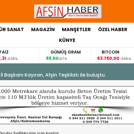
ÜR SANAT
MAGAZİN
MANŞETLER
ÖZEL HABER
KÜNYE
GÜMÜŞ GRAM
BITCOIN
88,60
63.760,00
63
1,07%
-0,55%
Başkanı Kayıran, Afşin Teşkilatı ile buluştu.
Grubu Sağlıkçılar için koştu!