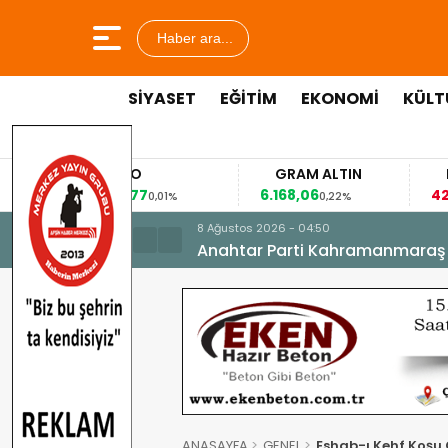
Haber ara...
SİYASET
EĞİTİM
EKONOMİ
KÜLT
EURO
GRAM ALTIN
FAİZ
53,8477
6.168,06
42,31
0,01%
0,22%
-0,35%
8 Ağustos 2026 - 04:50
Anahtar Parti Kahramanmaraş İl 
ANASAYFA
GENEL
Eshab-ı Kehf Koşu 