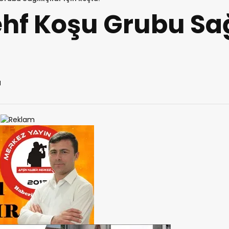
hf Koşu Grubu Sağ
1