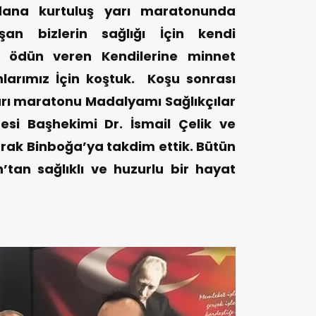
ana kurtuluş yarı maratonunda
ışan bizlerin sağlığı İçin kendi
en ödün veren Kendilerine minnet
larımız İçin koştuk. Koşu sonrası
arı maratonu Madalyamı Sağlıkçılar
esi Başhekimi Dr. İsmail Çelik ve
rak Binboğa’ya takdim ettik. Bütün
h’tan sağlıklı ve huzurlu bir hayat