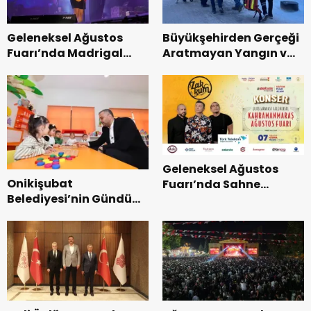
Geleneksel Ağustos
Büyükşehirden Gerçeği
Fuarı’nda Madrigal
Aratmayan Yangın ve
Coşkusu.
Kurtarma Tatbikatı.
Geleneksel Ağustos
Onikişubat
Fuarı’nda Sahne
Belediyesi’nin Gündüz
Zakkum’un.
Bakımevi’nde yeni
dönemin ön kayıtları
başladı.