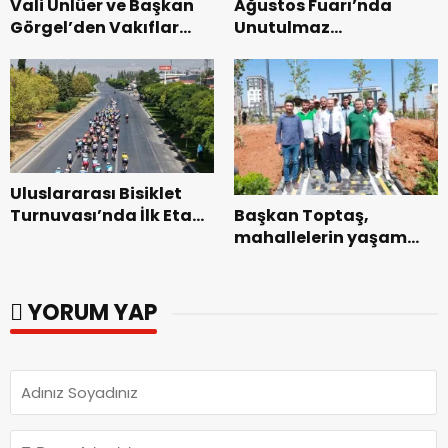
Vali Ünlüer ve Başkan
Ağustos Fuarı’nda
Görgel’den Vakıflar
Unutulmaz
Genel Müdürlüğü’ne
Dedublüman Gecesi.
ziyaret.
Uluslararası Bisiklet
Başkan Toptaş,
Turnuvası’nda İlk Etap
mahallelerin yaşam
Başarıyla
kalitesini artıran
Tamamlandı.
parkları ziyaret etti.
YORUM YAP