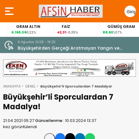
Giriş
Yap
GRAM ALTIN
FAİZ
GÜMÜŞ GRAM
6.168,06
42,31
88,60
0,22%
-0,35%
1,07%
6 Ağustos 2026 - 16:23
 Aratmayan Yangın ve
Onikişubat Belediyesi’nin Günd
dönemin ön kayıtları başladı.
ANASAYFA
GENEL
Büyükşehir’li Sporculardan 7 Madalya!
Büyükşehir’li Sporculardan 7
Madalya!
21.04.2021 05:27
Güncellenme :
10.03.2024 13:37
kez görüntülendi