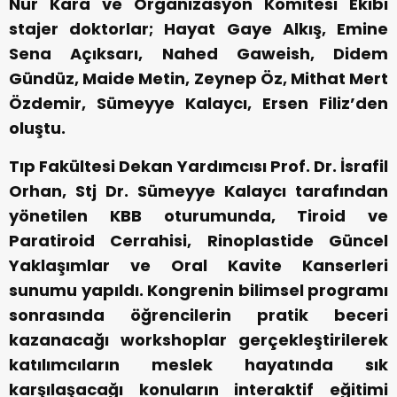
Nur Kara ve Organizasyon Komitesi Ekibi
stajer doktorlar; Hayat Gaye Alkış, Emine
Sena Açıksarı, Nahed Gaweish, Didem
Gündüz, Maide Metin, Zeynep Öz, Mithat Mert
Özdemir, Sümeyye Kalaycı, Ersen Filiz’den
oluştu.
Tıp Fakültesi Dekan Yardımcısı Prof. Dr. İsrafil
Orhan, Stj Dr. Sümeyye Kalaycı tarafından
yönetilen KBB oturumunda, Tiroid ve
Paratiroid Cerrahisi, Rinoplastide Güncel
Yaklaşımlar ve Oral Kavite Kanserleri
sunumu yapıldı. Kongrenin bilimsel programı
sonrasında öğrencilerin pratik beceri
kazanacağı workshoplar gerçekleştirilerek
katılımcıların meslek hayatında sık
karşılaşacağı konuların interaktif eğitimi