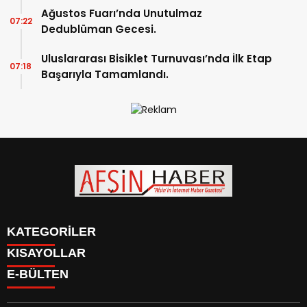
Ağustos Fuarı’nda Unutulmaz
07:22
Dedublüman Gecesi.
Uluslararası Bisiklet Turnuvası’nda İlk Etap
07:18
Başarıyla Tamamlandı.
KATEGORİLER
KISAYOLLAR
SİYASET
E-BÜLTEN
EĞİTİM
SİYASET
EKONOMİ
EĞİTİM