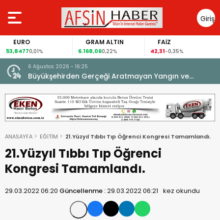
Giriş
Yap
EURO
GRAM ALTIN
FAİZ
G
8477
6.168,06
42,31
88,6
0,01%
0,22%
-0,35%
6 Ağustos 2026 - 16:25
su.
Büyükşehirden Gerçeği Aratmayan Yangın ve
Kurtarma Tatbikatı.
ANASAYFA
EĞİTİM
21.Yüzyıl Tıbbı Tıp Öğrenci Kongresi Tamamlandı.
21.Yüzyıl Tıbbı Tıp Öğrenci
Kongresi Tamamlandı.
29.03.2022 06:20
Güncellenme :
29.03.2022 06:21
kez okundu