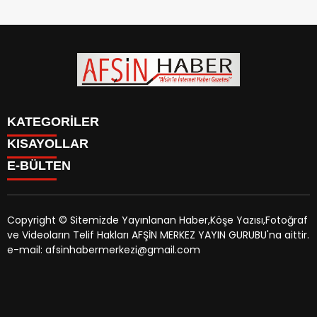
KATEGORİLER
KISAYOLLAR
SİYASET
E-BÜLTEN
EĞİTİM
SİYASET
EKONOMİ
EĞİTİM
KÜLTÜR SANAT
EKONOMİ
MAGAZİN
Copyright © Sitemizde Yayınlanan Haber,Köşe Yazısı,Fotoğraf
KÜLTÜR SANAT
MANŞETLER
ve Videoların Telif Hakları AFŞİN MERKEZ YAYIN GURUBU'na aittir.
MAGAZİN
afsinhaber.com
e-bültenine abone olarak, tarafınıza haber,
ÖZEL HABER
e-mail: afsinhabermerkezi@gmail.com
MANŞETLER
duyuru ve kampanya içerikli e-postaların gönderilmesini
SAĞLIK
ÖZEL HABER
kabul etmiş olursunuz.
SPOR
SAĞLIK
TEKNOLOJİ
SPOR
VEFAT
TEKNOLOJİ