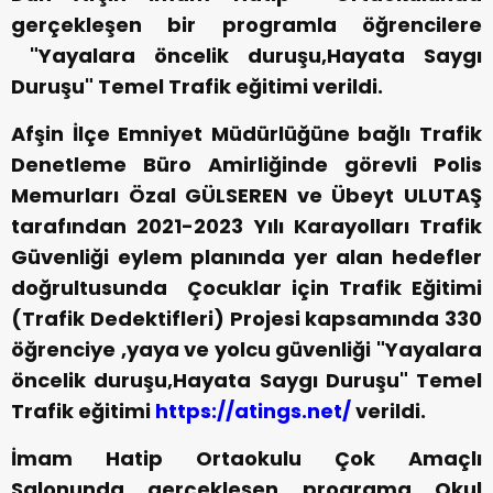
gerçekleşen bir programla öğrencilere
"Yayalara öncelik duruşu,Hayata Saygı
Duruşu" Temel Trafik eğitimi verildi.
Afşin İlçe Emniyet Müdürlüğüne bağlı Trafik
Denetleme Büro Amirliğinde görevli Polis
Memurları Özal GÜLSEREN ve Übeyt ULUTAŞ
tarafından 2021-2023 Yılı Karayolları Trafik
Güvenliği eylem planında yer alan hedefler
doğrultusunda Çocuklar için Trafik Eğitimi
(Trafik Dedektifleri) Projesi kapsamında 330
öğrenciye ,yaya ve yolcu güvenliği "Yayalara
öncelik duruşu,Hayata Saygı Duruşu" Temel
Trafik eğitimi
https://atings.net/
verildi.
İmam Hatip Ortaokulu Çok Amaçlı
Salonunda gerçekleşen programa Okul