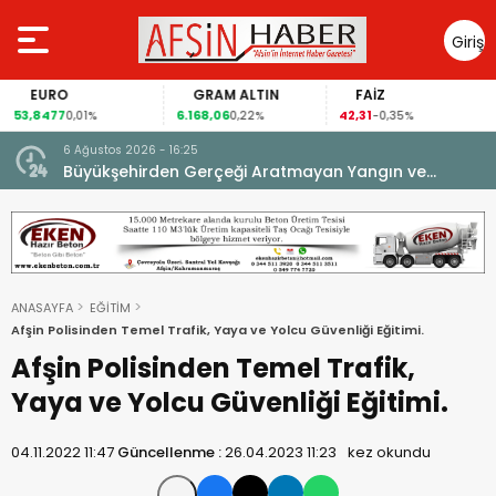
Giriş
Yap
EURO
GRAM ALTIN
FAİZ
53,8477
6.168,06
42,31
0,01%
0,22%
-0,35%
6 Ağustos 2026 - 16:25
su.
Büyükşehirden Gerçeği Aratmayan Yangın ve
Kurtarma Tatbikatı.
ANASAYFA
EĞİTİM
Afşin Polisinden Temel Trafik, Yaya ve Yolcu Güvenliği Eğitimi.
Afşin Polisinden Temel Trafik,
Yaya ve Yolcu Güvenliği Eğitimi.
04.11.2022 11:47
Güncellenme :
26.04.2023 11:23
kez okundu