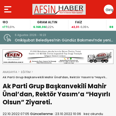
Giriş
Yap
GRAM ALTIN
FAİZ
GÜMÜŞ GRAM
6.168,06
42,31
88,60
0,22%
-0,35%
1,07%
6 Ağustos 2026 - 16:23
Onikişubat Belediyesi’nin Gündüz Bakımevi’nde yeni
dönemin ön kayıtları başladı.
ANASAYFA
EĞİTİM
Ak Parti Grup Başkanvekili Mahir Ünal’dan, Rektör Yasım’a “Hayırlı
Olsun” Ziyareti.
Ak Parti Grup Başkanvekili Mahir
Ünal’dan, Rektör Yasım’a “Hayırlı
Olsun” Ziyareti.
22.10.2022 07:05
Güncellenme :
23.10.2022 10:06
kez okundu