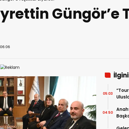
yrettin Güngör’e 
 06:06
İlgin
“Tou
05:03
Ulusla
Turn
Anaht
04:50
Başka
buluş
Gelen