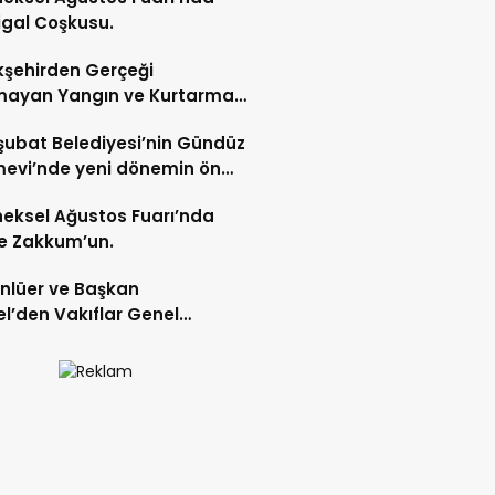
gal Coşkusu.
şehirden Gerçeği
mayan Yangın ve Kurtarma
katı.
şubat Belediyesi’nin Gündüz
evi’nde yeni dönemin ön
ları başladı.
eksel Ağustos Fuarı’nda
e Zakkum’un.
Ünlüer ve Başkan
l’den Vakıflar Genel
lüğü’ne ziyaret.