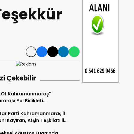
Teşekkür
izi Çekebilir
r Of Kahramanmaraş”
rarası Yol Bisikleti
uvası Tamamlandı.
ar Parti Kahramanmaraş İl
nı Kayıran, Afşin Teşkilatı ile
tu.
eksel Ağustos Fuarı’nda