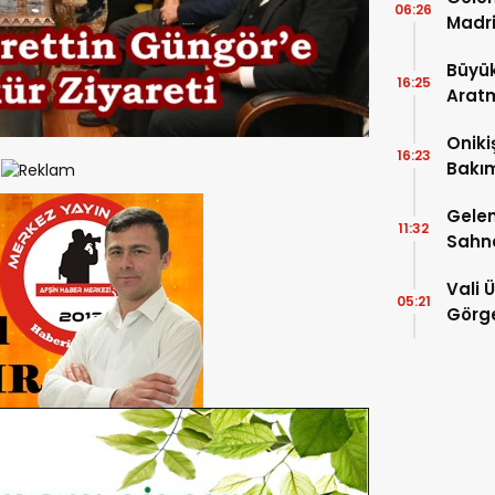
06:26
Madri
Büyük
16:25
Arat
Tatbi
Oniki
16:23
Bakım
kayıt
Gelen
11:32
Sahn
Vali 
05:21
Görge
Müdür