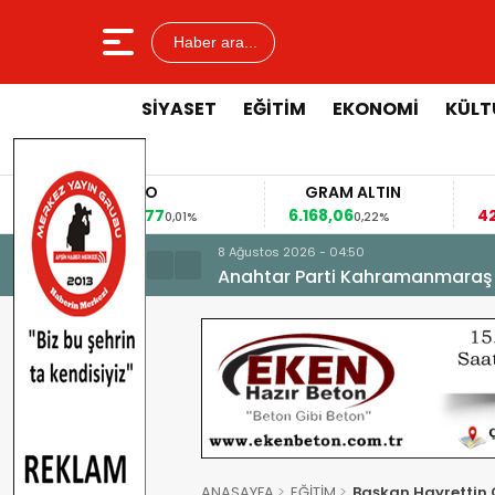
Haber ara...
SİYASET
EĞİTİM
EKONOMİ
KÜLT
EURO
GRAM ALTIN
FAİ
53,8477
6.168,06
42,31
0,01%
0,22%
8 Ağustos 2026 - 04:50
Anahtar Parti Kahramanmaraş İl 
ANASAYFA
EĞİTİM
Başkan Hayrettin 