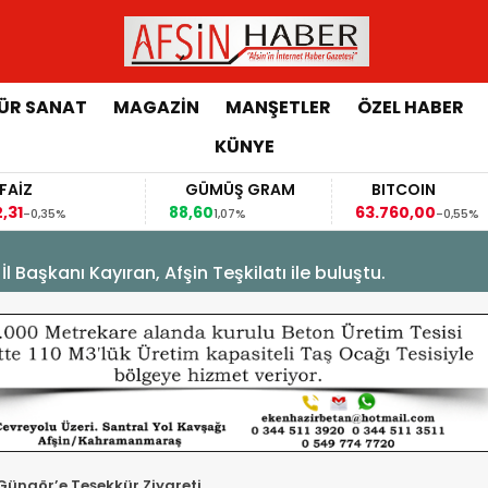
ÜR SANAT
MAGAZİN
MANŞETLER
ÖZEL HABER
KÜNYE
Z
GÜMÜŞ GRAM
BITCOIN
88,60
63.760,00
-0,35%
1,07%
-0,55%
Başkanı Kayıran, Afşin Teşkilatı ile buluştu.
Güngör’e Teşekkür Ziyareti.