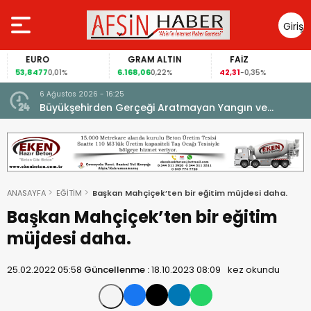
Giriş
Yap
EURO
GRAM ALTIN
FAİZ
53,8477
6.168,06
42,31
0,01%
0,22%
-0,35%
6 Ağustos 2026 - 16:25
su.
Büyükşehirden Gerçeği Aratmayan Yangın ve
Kurtarma Tatbikatı.
ANASAYFA
EĞİTİM
Başkan Mahçiçek’ten bir eğitim müjdesi daha.
Başkan Mahçiçek’ten bir eğitim
müjdesi daha.
25.02.2022 05:58
Güncellenme :
18.10.2023 08:09
kez okundu