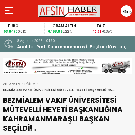
Giriş
Yap
EURO
GRAM ALTIN
FAİZ
53,8477
6.168,06
42,31
0,01%
0,22%
-0,35%
8 Ağustos 2026 - 04:50
ikleti
Anahtar Parti Kahramanmaraş İl Başkanı Kayıran,
Afşin Teşkilatı ile buluştu.
ANASAYFA
EĞİTİM
BEZMİALEM VAKIF ÜNİVERSİTESİ MÜTEVELLİ HEYETİ BAŞKANLIĞINA
KAHRAMANMARAŞLI BAŞKAN SEÇİLDİ! .
BEZMİALEM VAKIF ÜNİVERSİTESİ
MÜTEVELLİ HEYETİ BAŞKANLIĞINA
KAHRAMANMARAŞLI BAŞKAN
SEÇİLDİ! .