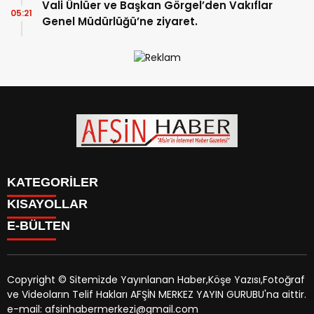
Vali Ünlüer ve Başkan Görgel’den Vakıflar
05:21
Genel Müdürlüğü’ne ziyaret.
KATEGORİLER
KISAYOLLAR
SİYASET
E-BÜLTEN
EĞİTİM
SİYASET
EKONOMİ
EĞİTİM
KÜLTÜR SANAT
EKONOMİ
MAGAZİN
Copyright © Sitemizde Yayınlanan Haber,Köşe Yazısı,Fotoğraf
KÜLTÜR SANAT
MANŞETLER
ve Videoların Telif Hakları AFŞİN MERKEZ YAYIN GURUBU'na aittir.
MAGAZİN
afsinhaber.com
e-bültenine abone olarak, tarafınıza haber,
ÖZEL HABER
e-mail: afsinhabermerkezi@gmail.com
MANŞETLER