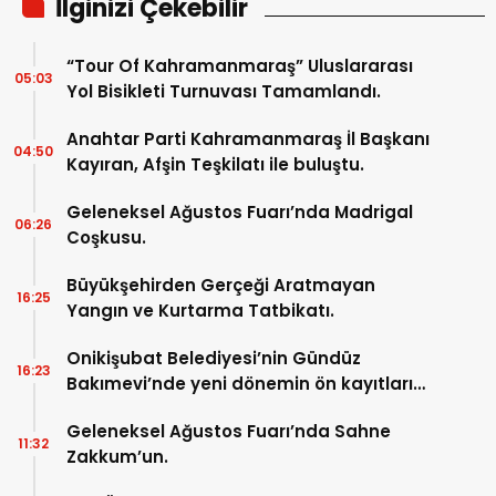
İlginizi Çekebilir
“Tour Of Kahramanmaraş” Uluslararası
05:03
Yol Bisikleti Turnuvası Tamamlandı.
Anahtar Parti Kahramanmaraş İl Başkanı
04:50
Kayıran, Afşin Teşkilatı ile buluştu.
Geleneksel Ağustos Fuarı’nda Madrigal
06:26
Coşkusu.
Büyükşehirden Gerçeği Aratmayan
16:25
Yangın ve Kurtarma Tatbikatı.
Onikişubat Belediyesi’nin Gündüz
16:23
Bakımevi’nde yeni dönemin ön kayıtları
başladı.
Geleneksel Ağustos Fuarı’nda Sahne
11:32
Zakkum’un.