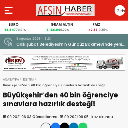
Giriş
Yap
EURO
GRAM ALTIN
FAİZ
53,8477
6.168,06
42,31
0,01%
0,22%
-0,35%
6 Ağustos 2026 - 16:23
Onikişubat Belediyesi’nin Gündüz Bakımevi’nde yeni
dönemin ön kayıtları başladı.
ANASAYFA
EĞİTİM
Büyükşehir’den 40 bin öğrenciye sınavlara hazırlık desteği!
Büyükşehir’den 40 bin öğrenciye
sınavlara hazırlık desteği!
15.09.2021 06:03
Güncellenme :
15.09.2021 06:05
kez okundu