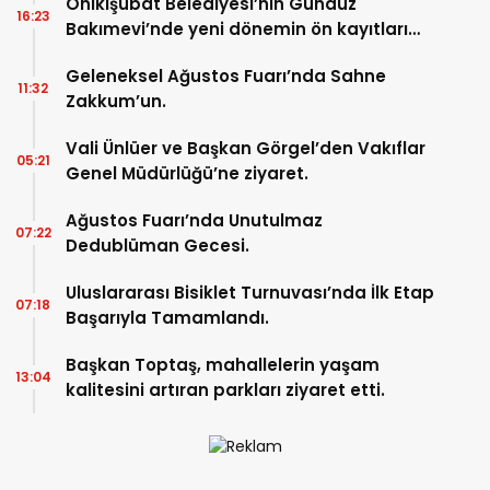
Onikişubat Belediyesi’nin Gündüz
16:23
Bakımevi’nde yeni dönemin ön kayıtları
başladı.
Geleneksel Ağustos Fuarı’nda Sahne
11:32
Zakkum’un.
Vali Ünlüer ve Başkan Görgel’den Vakıflar
05:21
Genel Müdürlüğü’ne ziyaret.
Ağustos Fuarı’nda Unutulmaz
07:22
Dedublüman Gecesi.
Uluslararası Bisiklet Turnuvası’nda İlk Etap
07:18
Başarıyla Tamamlandı.
Başkan Toptaş, mahallelerin yaşam
13:04
kalitesini artıran parkları ziyaret etti.