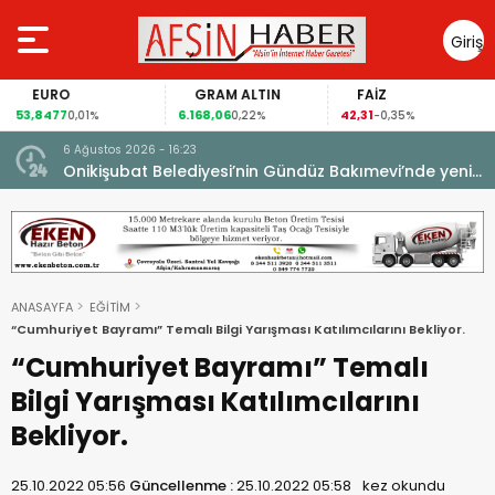
Giriş
Yap
EURO
GRAM ALTIN
FAİZ
53,8477
6.168,06
42,31
0,01%
0,22%
-0,35%
6 Ağustos 2026 - 16:23
Onikişubat Belediyesi’nin Gündüz Bakımevi’nde yeni
dönemin ön kayıtları başladı.
ANASAYFA
EĞİTİM
“Cumhuriyet Bayramı” Temalı Bilgi Yarışması Katılımcılarını Bekliyor.
“Cumhuriyet Bayramı” Temalı
Bilgi Yarışması Katılımcılarını
Bekliyor.
25.10.2022 05:56
Güncellenme :
25.10.2022 05:58
kez okundu