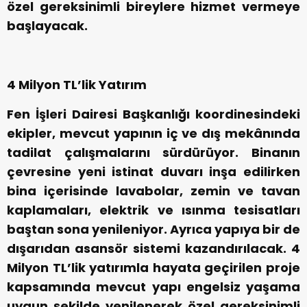
özel gereksinimli bireylere hizmet vermeye
başlayacak.
4 Milyon TL’lik Yatırım
Fen İşleri Dairesi Başkanlığı koordinesindeki
ekipler, mevcut yapının iç ve dış mekânında
tadilat çalışmalarını sürdürüyor. Binanın
çevresine yeni istinat duvarı inşa edilirken
bina içerisinde lavabolar, zemin ve tavan
kaplamaları, elektrik ve ısınma tesisatları
baştan sona yenileniyor. Ayrıca yapıya bir de
dışarıdan asansör sistemi kazandırılacak. 4
Milyon TL’lik yatırımla hayata geçirilen proje
kapsamında mevcut yapı engelsiz yaşama
uygun şekilde yenilenerek özel gereksinimli