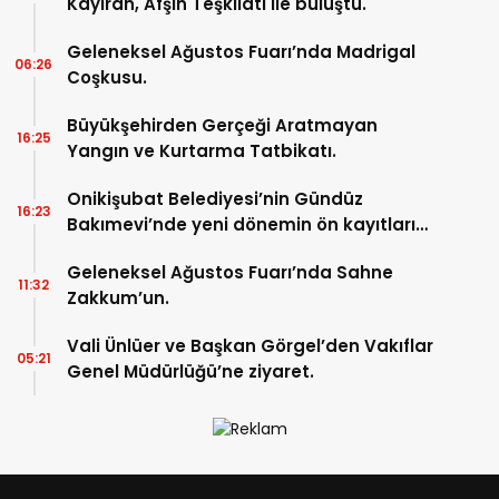
Kayıran, Afşin Teşkilatı ile buluştu.
Geleneksel Ağustos Fuarı’nda Madrigal
06:26
Coşkusu.
Büyükşehirden Gerçeği Aratmayan
16:25
Yangın ve Kurtarma Tatbikatı.
Onikişubat Belediyesi’nin Gündüz
16:23
Bakımevi’nde yeni dönemin ön kayıtları
başladı.
Geleneksel Ağustos Fuarı’nda Sahne
11:32
Zakkum’un.
Vali Ünlüer ve Başkan Görgel’den Vakıflar
05:21
Genel Müdürlüğü’ne ziyaret.