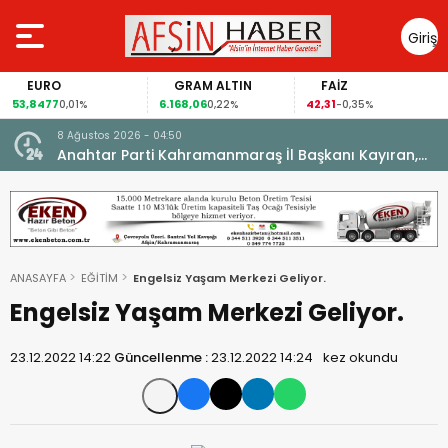
Giriş
Yap
EURO
GRAM ALTIN
FAİZ
53,8477
6.168,06
42,31
0,01%
0,22%
-0,35%
8 Ağustos 2026 - 04:50
ikleti
Anahtar Parti Kahramanmaraş İl Başkanı Kayıran,
Afşin Teşkilatı ile buluştu.
ANASAYFA
EĞİTİM
Engelsiz Yaşam Merkezi Geliyor.
Engelsiz Yaşam Merkezi Geliyor.
23.12.2022 14:22
Güncellenme :
23.12.2022 14:24
kez okundu