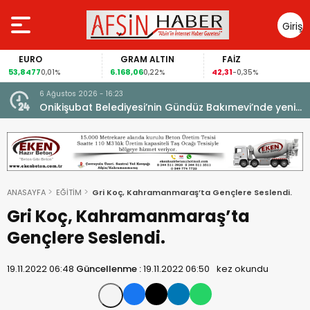
Giriş
Yap
EURO
GRAM ALTIN
FAİZ
53,8477
6.168,06
42,31
0,01%
0,22%
-0,35%
6 Ağustos 2026 - 16:23
Onikişubat Belediyesi’nin Gündüz Bakımevi’nde yeni
dönemin ön kayıtları başladı.
ANASAYFA
EĞİTİM
Gri Koç, Kahramanmaraş’ta Gençlere Seslendi.
Gri Koç, Kahramanmaraş’ta
Gençlere Seslendi.
19.11.2022 06:48
Güncellenme :
19.11.2022 06:50
kez okundu