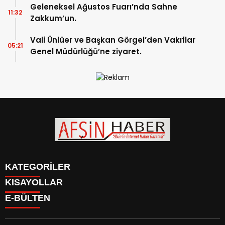
Geleneksel Ağustos Fuarı’nda Sahne
11:32
Zakkum’un.
Vali Ünlüer ve Başkan Görgel’den Vakıflar
05:21
Genel Müdürlüğü’ne ziyaret.
KATEGORİLER
KISAYOLLAR
SİYASET
E-BÜLTEN
EĞİTİM
SİYASET
EKONOMİ
EĞİTİM
KÜLTÜR SANAT