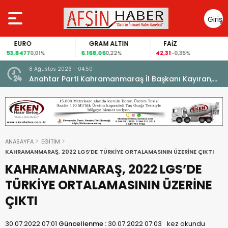
Giriş
Yap
EURO
GRAM ALTIN
FAİZ
53,8477
6.168,06
42,31
0,01%
0,22%
-0,35%
8 Ağustos 2026 - 04:50
ikleti
Anahtar Parti Kahramanmaraş İl Başkanı Kayıran,
Afşin Teşkilatı ile buluştu.
ANASAYFA
EĞİTİM
KAHRAMANMARAŞ, 2022 LGS’DE TÜRKİYE ORTALAMASININ ÜZERİNE ÇIKTI
KAHRAMANMARAŞ, 2022 LGS’DE
TÜRKİYE ORTALAMASININ ÜZERİNE
ÇIKTI
30.07.2022 07:01
Güncellenme :
30.07.2022 07:03
kez okundu