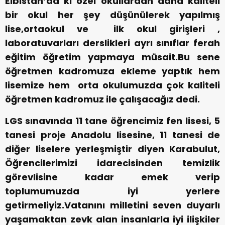
Elbistan’da ki özel okullardan daha kaliteli
bir okul her şey düşünülerek yapılmış
lise,ortaokul ve ilk okul girişleri ,
laboratuvarları derslikleri ayrı sınıflar ferah
eğitim öğretim yapmaya müsait.Bu sene
öğretmen kadromuza ekleme yaptık hem
lisemize hem orta okulumuzda çok kaliteli
öğretmen kadromuz ile çalışacağız dedi.
LGS sınavında 11 tane öğrencimiz fen lisesi, 5
tanesi proje Anadolu lisesine, 11 tanesi de
diğer liselere yerleşmiştir diyen Karabulut,
Öğrencilerimizi idarecisinden temizlik
görevlisine kadar emek verip
toplumumuzda iyi yerlere
getirmeliyiz.Vatanını milletini seven duyarlı
yaşamaktan zevk alan insanlarla iyi ilişkiler