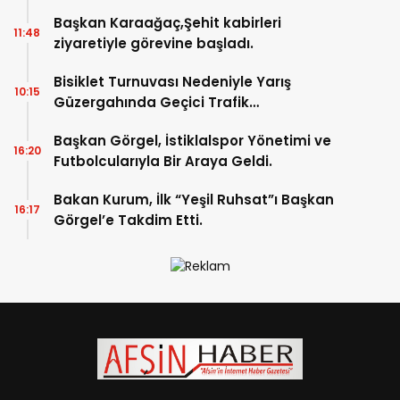
Başkan Karaağaç,Şehit kabirleri
11:48
ziyaretiyle görevine başladı.
Bisiklet Turnuvası Nedeniyle Yarış
10:15
Güzergahında Geçici Trafik
Düzenlemelerine Gidilecek!.
Başkan Görgel, İstiklalspor Yönetimi ve
16:20
Futbolcularıyla Bir Araya Geldi.
Bakan Kurum, İlk “Yeşil Ruhsat”ı Başkan
16:17
Görgel’e Takdim Etti.