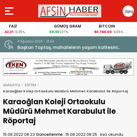
Giriş
Yap
GÜMÜŞ GRAM
BITCOIN
GBP/TRY
88,60
63.760,00
63,1184
1,07%
-0,55%
0,07%
4 Ağustos 2026 - 13:04
şarıyla
Başkan Toptaş, mahallelerin yaşam kalitesini
artıran parkları ziyaret etti.
ANASAYFA
EĞİTİM
Karaoğlan Koleji Ortaokulu Müdürü Mehmet Karabulut ile Röportaj
Karaoğlan Koleji Ortaokulu
Müdürü Mehmet Karabulut ile
Röportaj
15.08.2022 08:23
Güncellenme :
15.08.2022 08:25
kez okundu