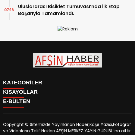
Uluslararası Bisiklet Turnuvası’nda İlk Etap
07:18
Başarıyla Tamamlandı.
KATEGORİLER
KISAYOLLAR
SİYASET
E-BÜLTEN
EĞİTİM
SİYASET
EKONOMİ
EĞİTİM
KÜLTÜR SANAT
EKONOMİ
MAGAZİN
Copyright © Sitemizde Yayınlanan Haber,Köşe Yazısı,Fotoğraf
KÜLTÜR SANAT
MANŞETLER
ve Videoların Telif Hakları AFŞİN MERKEZ YAYIN GURUBU'na aittir.
MAGAZİN
afsinhaber.com
e-bültenine abone olarak, tarafınıza haber,