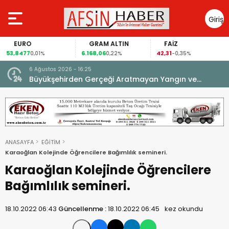
Giriş
Yap
EURO
GRAM ALTIN
FAİZ
53,8477
6.168,06
42,31
0,01%
0,22%
-0,35%
6 Ağustos 2026 - 16:25
su.
Büyükşehirden Gerçeği Aratmayan Yangın ve
Kurtarma Tatbikatı.
ANASAYFA
EĞİTİM
Karaoğlan Kolejinde Öğrencilere Bağımlılık semineri.
Karaoğlan Kolejinde Öğrencilere
Bağımlılık semineri.
18.10.2022 06:43
Güncellenme :
18.10.2022 06:45
kez okundu