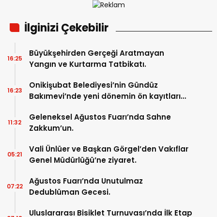
İlginizi Çekebilir
Büyükşehirden Gerçeği Aratmayan
16:25
Yangın ve Kurtarma Tatbikatı.
Onikişubat Belediyesi’nin Gündüz
16:23
Bakımevi’nde yeni dönemin ön kayıtları
başladı.
Geleneksel Ağustos Fuarı’nda Sahne
11:32
Zakkum’un.
Vali Ünlüer ve Başkan Görgel’den Vakıflar
05:21
Genel Müdürlüğü’ne ziyaret.
Ağustos Fuarı’nda Unutulmaz
07:22
Dedublüman Gecesi.
Uluslararası Bisiklet Turnuvası’nda İlk Etap