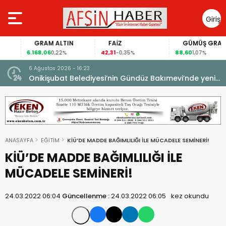
Giriş
Yap
GRAM ALTIN
FAİZ
GÜMÜŞ GRAM
6.168,06
42,31
88,60
0,22%
-0,35%
1,07%
6 Ağustos 2026 - 16:23
Onikişubat Belediyesi’nin Gündüz Bakımevi’nde yeni
dönemin ön kayıtları başladı.
ANASAYFA
EĞİTİM
KİÜ’DE MADDE BAĞIMLILIĞI İLE MÜCADELE SEMİNERİ!
KİÜ’DE MADDE BAĞIMLILIĞI İLE
MÜCADELE SEMİNERİ!
24.03.2022 06:04
Güncellenme :
24.03.2022 06:05
kez okundu