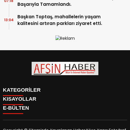
07:18
Başarıyla Tamamlandı.
Başkan Toptaş, mahallelerin yaşam
13:04
kalitesini artıran parkları ziyaret etti.
KATEGORİLER
KISAYOLLAR
SİYASET
E-BÜLTEN
EĞİTİM
SİYASET
EKONOMİ
EĞİTİM
KÜLTÜR SANAT
EKONOMİ
MAGAZİN