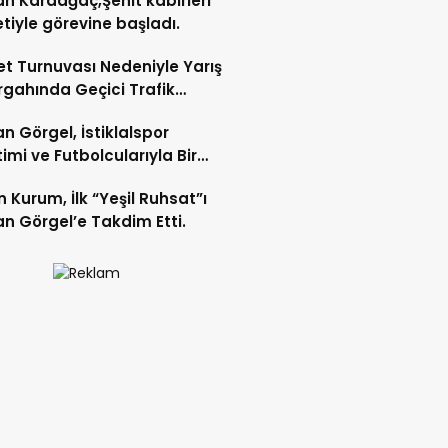
n Karaağaç,Şehit kabirleri
etiyle görevine başladı.
let Turnuvası Nedeniyle Yarış
gahında Geçici Trafik
lemelerine Gidilecek!.
n Görgel, İstiklalspor
imi ve Futbolcularıyla Bir
 Geldi.
 Kurum, İlk “Yeşil Ruhsat”ı
n Görgel’e Takdim Etti.