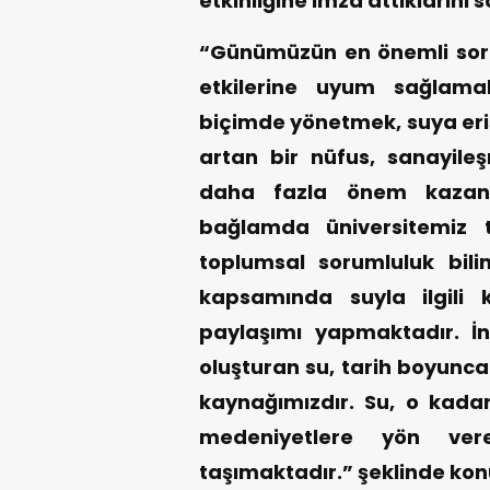
etkinliğine imza attıklarını s
“Günümüzün en önemli sorun
etkilerine uyum sağlamak
biçimde yönetmek, suya eri
artan bir nüfus, sanayile
daha fazla önem kazanm
bağlamda üniversitemiz t
toplumsal sorumluluk bilin
kapsamında suyla ilgili 
paylaşımı yapmaktadır. İn
oluşturan su, tarih boyunc
kaynağımızdır. Su, o kadar
medeniyetlere yön ver
taşımaktadır.” şeklinde kon