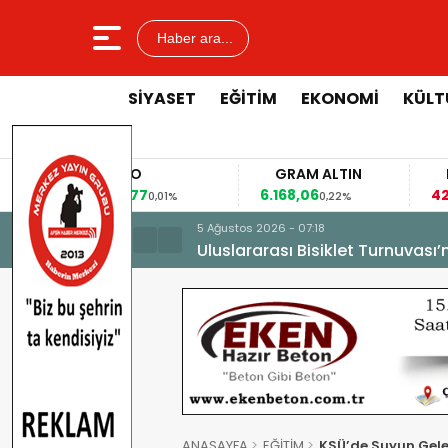
Haber ara...
SİYASET
EĞİTİM
EKONOMİ
KÜLT
EURO
GRAM ALTIN
FAİZ
53,8477
6.168,06
42,31
0,01%
0,22%
-0,35%
5 Ağustos 2026 - 07:18
Uluslararası Bisiklet Turnuvası
ANASAYFA
EĞİTİM
KSÜ’de Suyun Gele