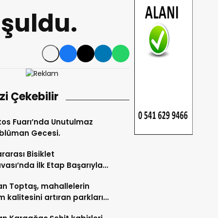
şuldu.
izi Çekebilir
os Fuarı’nda Unutulmaz
blüman Gecesi.
ararası Bisiklet
vası’nda İlk Etap Başarıyla
mlandı.
n Toptaş, mahallelerin
 kalitesini artıran parkları
t etti.