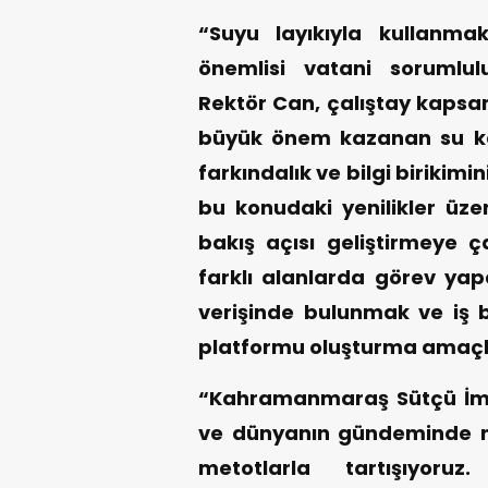
“Suyu layıkıyla kullanma
önemlisi vatani sorumlu
Rektör Can, çalıştay kapsa
büyük önem kazanan su ka
farkındalık ve bilgi birikimi
bu konudaki yenilikler üzer
bakış açısı geliştirmeye ça
farklı alanlarda görev yapan
verişinde bulunmak ve iş bi
platformu oluşturma amaçlan
“Kahramanmaraş Sütçü İmam
ve dünyanın gündeminde ne
metotlarla tartışıyoruz