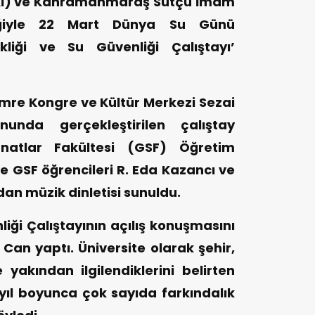
SKİ) ve Kahramanmaraş Sütçü İmam
rliğiyle 22 Mart Dünya Su Günü
kliği ve Su Güvenliği Çalıştayı’
mre Kongre ve Kültür Merkezi Sezai
unda gerçekleştirilen çalıştay
atlar Fakültesi (GSF) Öğretim
ve GSF öğrencileri R. Eda Kazancı ve
dan müzik dinletisi sunuldu.
nliği Çalıştayının açılış konuşmasını
 Can yaptı. Üniversite olarak şehir,
akından ilgilendiklerini belirten
ıl boyunca çok sayıda farkındalık