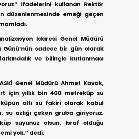
oruz” ifadelerini kullanan Rektör
yın düzenlenmesinde emeği geçen
amamladı.
alizasyon İdaresi Genel Müdürü
 Günü’nün sadece bir gün olarak
arkındalık ve bilinçle kutlanması
 KASKİ Genel Müdürü Ahmet Kavak,
t için yıllık bin 400 metreküp su
küpün altı su fakiri olarak kabul
en, su azlığı çeken gruba giriyoruz.
eküp suyunuz olsun. İsraf olduğu
emi yok.” dedi.