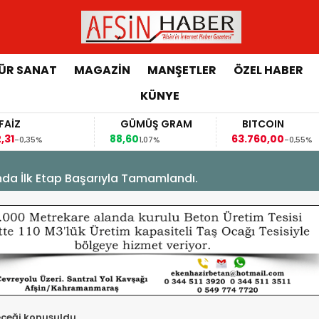
ÜR SANAT
MAGAZİN
MANŞETLER
ÖZEL HABER
KÜNYE
GÜMÜŞ GRAM
BITCOIN
88,60
63.760,00
63
1,07%
-0,55%
’nda İlk Etap Başarıyla Tamamlandı.
ceği konuşuldu.