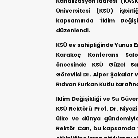
Kanalizasyon İdaresi (KA
Üniversitesi (KSÜ) işbi
kapsamında ‘İklim Değişi
düzenlendi.
KSÜ ev sahipliğinde Yunus E
Karakoç Konferans Salon
öncesinde KSÜ Güzel San
Görevlisi Dr. Alper Şakalar 
Rıdvan Furkan Kutlu tarafın
İklim Değişikliği ve Su Güve
KSÜ Rektörü Prof. Dr. Niyazi
ülke ve dünya gündemiyle y
Rektör Can, bu kapsamda y