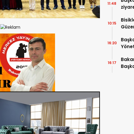
Başka
11:48
ziyar
Bisik
10:15
Güzer
Düzen
Başka
16:20
Yönet
Araya
Bakan
16:17
Başka