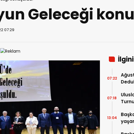
yun Geleceği konu
22 07:29
İlgin
Ağust
07:22
Dedu
Ulusl
07:18
Turnu
Tama
Başka
13:04
yaşam
ziyare