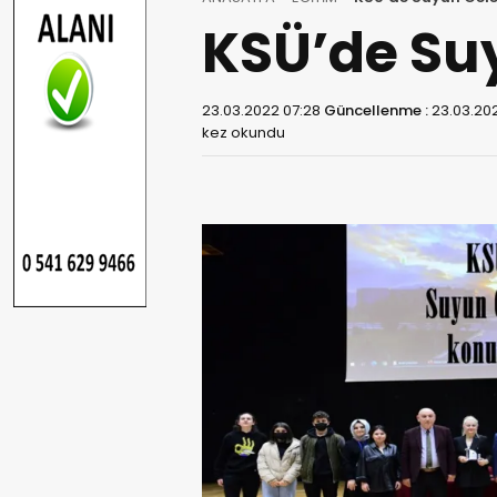
KSÜ’de Su
23.03.2022 07:28
Güncellenme :
23.03.20
kez okundu