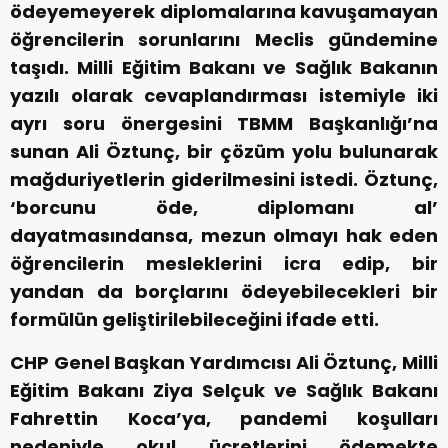
ödeyemeyerek diplomalarına kavuşamayan
öğrencilerin sorunlarını Meclis gündemine
taşıdı. Milli Eğitim Bakanı ve Sağlık Bakanın
yazılı olarak cevaplandırması istemiyle iki
ayrı soru önergesini TBMM Başkanlığı’na
sunan Ali Öztunç, bir çözüm yolu bulunarak
mağduriyetlerin giderilmesini istedi. Öztunç,
‘borcunu öde, diplomanı al’
dayatmasındansa, mezun olmayı hak eden
öğrencilerin mesleklerini icra edip, bir
yandan da borçlarını ödeyebilecekleri bir
formülün geliştirilebileceğini ifade etti.
CHP Genel Başkan Yardımcısı Ali Öztunç, Milli
Eğitim Bakanı Ziya Selçuk ve Sağlık Bakanı
Fahrettin Koca’ya, pandemi koşulları
nedeniyle okul ücretlerini ödemekte