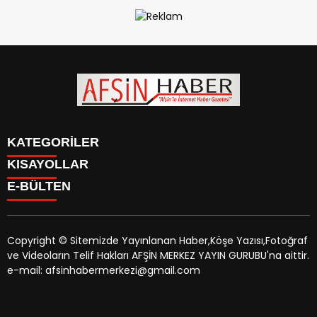
KATEGORİLER
KISAYOLLAR
SİYASET
E-BÜLTEN
EĞİTİM
SİYASET
EKONOMİ
EĞİTİM
KÜLTÜR SANAT
EKONOMİ
MAGAZİN
Copyright © Sitemizde Yayınlanan Haber,Köşe Yazısı,Fotoğraf
KÜLTÜR SANAT
MANŞETLER
ve Videoların Telif Hakları AFŞİN MERKEZ YAYIN GURUBU'na aittir.
MAGAZİN
afsinhaber.com
e-bültenine abone olarak, tarafınıza haber,
ÖZEL HABER
e-mail: afsinhabermerkezi@gmail.com
MANŞETLER
duyuru ve kampanya içerikli e-postaların gönderilmesini
SAĞLIK
ÖZEL HABER
kabul etmiş olursunuz.
SPOR
SAĞLIK
TEKNOLOJİ