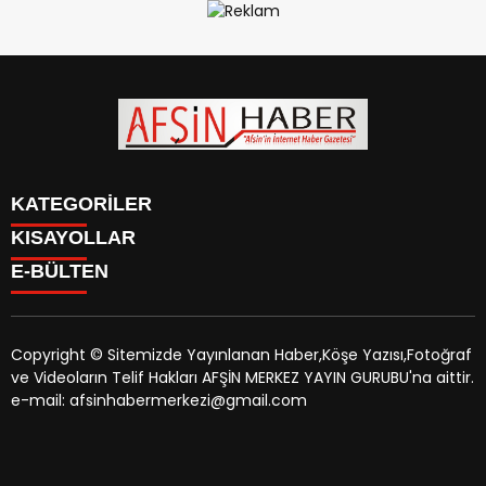
KATEGORİLER
KISAYOLLAR
SİYASET
E-BÜLTEN
EĞİTİM
SİYASET
EKONOMİ
EĞİTİM
KÜLTÜR SANAT
EKONOMİ
MAGAZİN
Copyright © Sitemizde Yayınlanan Haber,Köşe Yazısı,Fotoğraf
KÜLTÜR SANAT
MANŞETLER
ve Videoların Telif Hakları AFŞİN MERKEZ YAYIN GURUBU'na aittir.
MAGAZİN
afsinhaber.com
e-bültenine abone olarak, tarafınıza haber,
ÖZEL HABER
e-mail: afsinhabermerkezi@gmail.com
MANŞETLER
duyuru ve kampanya içerikli e-postaların gönderilmesini
SAĞLIK
ÖZEL HABER
kabul etmiş olursunuz.
SPOR
SAĞLIK
TEKNOLOJİ
SPOR