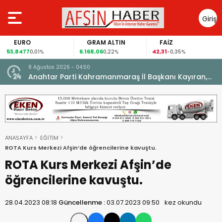
Giriş
Yap
EURO
GRAM ALTIN
FAİZ
53,8477
6.168,06
42,31
0,01%
0,22%
-0,35%
8 Ağustos 2026 - 04:50
ikleti
Anahtar Parti Kahramanmaraş İl Başkanı Kayıran,
Afşin Teşkilatı ile buluştu.
ANASAYFA
EĞİTİM
ROTA Kurs Merkezi Afşin’de öğrencilerine kavuştu.
ROTA Kurs Merkezi Afşin’de
öğrencilerine kavuştu.
28.04.2023 08:18
Güncellenme :
03.07.2023 09:50
kez okundu