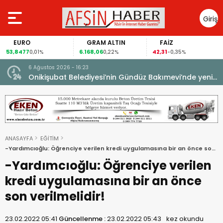
Giriş
Yap
EURO
GRAM ALTIN
FAİZ
53,8477
6.168,06
42,31
0,01%
0,22%
-0,35%
6 Ağustos 2026 - 16:23
Onikişubat Belediyesi’nin Gündüz Bakımevi’nde yeni
dönemin ön kayıtları başladı.
ANASAYFA
EĞİTİM
-Yardımcıoğlu: Öğrenciye verilen kredi uygulamasına bir an önce son
verilmelidir!
-Yardımcıoğlu: Öğrenciye verilen
kredi uygulamasına bir an önce
son verilmelidir!
23.02.2022 05:41
Güncellenme :
23.02.2022 05:43
kez okundu