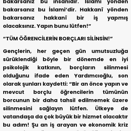
bakarsanız bu insanidir. İslami yönden
bakarsanız bu İslami’dir. Hakkanî yönden
bakarsanız hakkanî bir iş yapmış
olacaksınız. Yapın bunu lütfen!”
“TÜM ÖĞRENCİLERİN BORÇLARI SİLİNSİN!”
Gençlerin, her geçen gün umutsuzluğa
sürüklendiği böyle bir dönemde en iyi
psikolojik katkının, borçların silinmesi
olduğunu ifade eden Yardımcıoğlu, son
olarak şunları kaydetti: “Bir an önce yapın ve
mevcut borçlu öğrencilerin tümünün
borcunun bir daha tahsil edilmemek üzere
silinmesini sağlayın lütfen. Ülkeye de
vatandaşa da çok büyük bir hizmet olacaktır
bu adım! Şu an iş arayan ve ekonomik kriz