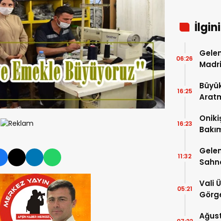
İlgin
Gelen
06:26
Madri
Büyük
16:25
Arat
Tatbi
Oniki
16:23
Bakım
kayıt
Gelen
11:32
Sahn
Vali 
05:21
Görge
Müdür
Ağust