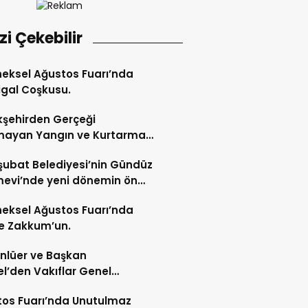
izi Çekebilir
eksel Ağustos Fuarı’nda
gal Coşkusu.
şehirden Gerçeği
mayan Yangın ve Kurtarma
katı.
şubat Belediyesi’nin Gündüz
evi’nde yeni dönemin ön
ları başladı.
eksel Ağustos Fuarı’nda
e Zakkum’un.
Ünlüer ve Başkan
l’den Vakıflar Genel
lüğü’ne ziyaret.
os Fuarı’nda Unutulmaz