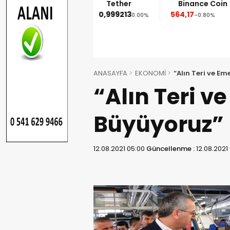
Ethereum
Tether
Binance Coin
1.852,95
0,999213
564,17
-1.90%
0.00%
-0.80%
ANASAYFA
EKONOMİ
“Alın Teri ve E
“Alın Teri v
Büyüyoruz”
12.08.2021 05:00
Güncellenme :
12.08.2021