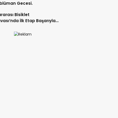
blüman Gecesi.
ararası Bisiklet
vası’nda İlk Etap Başarıyla
mlandı.