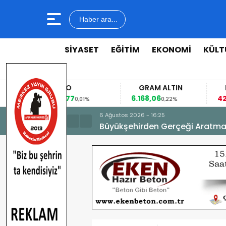
Haber ara...
SİYASET
EĞİTİM
EKONOMİ
KÜLT
EURO
GRAM ALTIN
FAİZ
53,8477
6.168,06
42,31
0,01%
0,22%
-
6 Ağustos 2026 - 16:25
Büyükşehirden Gerçeği Aratma