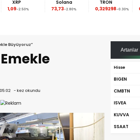
XRP
Solana
TRON
D
1,09
73,73
0,329298
0,0
-2.50%
-2.80%
-0.30%
mekle Büyüyoruz”
Artanlar
e Emekle
Hisse
BIGEN
 05:02
-
kez okundu
CMBTN
ISVEA
KUVVA
SSAAT