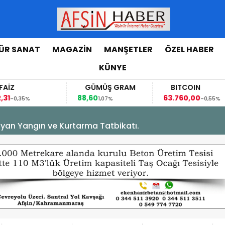
ÜR SANAT
MAGAZİN
MANŞETLER
ÖZEL HABER
KÜNYE
GÜMÜŞ GRAM
BITCOIN
88,60
63.760,00
0,35%
1,07%
-0,55%
yan Yangın ve Kurtarma Tatbikatı.