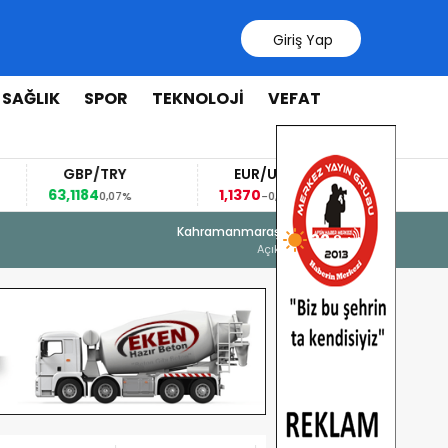
Giriş Yap
SAĞLIK
SPOR
TEKNOLOJİ
VEFAT
GBP/TRY
EUR/USD
BRENT
63,1184
1,1370
96,78
0,07%
-0,06%
-3,88%
6 Ağustos 2026 - 16:23
Kahramanmaraş
32 °
Onikişubat Belediyesi’nin Gündüz Ba
Açık