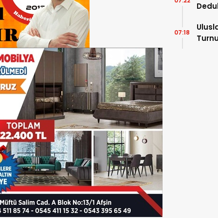
07:22
Dedu
Ulusl
07:18
Turnu
Tama