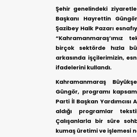
Şehir genelindeki ziyaretl
Başkanı Hayrettin Güngör,
Şazibey Halk Pazarı esnafıy
“Kahramanmaraş’ımız te
birçok sektörde hızla b
arkasında işçilerimizin, es
ifadelerini kullandı.
Kahramanmaraş Büyükşeh
Güngör, programı kapsamı
Parti İl Başkan Yardımcısı A
aldığı programlar teksti
Çalışanlarla bir süre so
kumaş üretimi ve işlemesi 