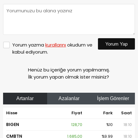
Yorum Yap
Yorum yazma
kurallarını
okudum ve
kabul ediyorum.
Henüz bu içeriğe yorum yapılmamış.
İlk yorum yapan olmak ister misiniz?
Artanlar
Azalanlar
İşlem Görenler
Hisse
Fiyat
Fark
Saat
BIGEN
128,70
%10
18:10
CMBTN
1.685,00
%9.99
18:10