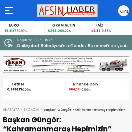
Giriş
Yap
EURO
GRAM ALTIN
FAİZ
53,8477
6.168,06
42,31
0,01%
0,22%
-0,35%
6 Ağustos 2026 - 16:23
Onikişubat Belediyesi’nin Gündüz Bakımevi’nde yeni
dönemin ön kayıtları başladı.
Tether
Binance Coin
0,999213
564,17
1
0.00%
-0.80%
ANASAYFA
EKONOMİ
Başkan Güngör: “Kahramanmaraş Hepimizin”
Başkan Güngör:
“Kahramanmaraş Hepimizin”