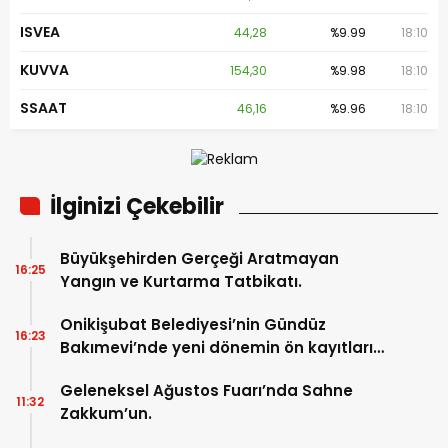
ISVEA
44,28
%9.99
18:10
KUVVA
154,30
%9.98
18:10
SSAAT
46,16
%9.96
18:10
İlginizi Çekebilir
Büyükşehirden Gerçeği Aratmayan
16:25
Yangın ve Kurtarma Tatbikatı.
Onikişubat Belediyesi’nin Gündüz
16:23
Bakımevi’nde yeni dönemin ön kayıtları
başladı.
Geleneksel Ağustos Fuarı’nda Sahne
11:32
Zakkum’un.