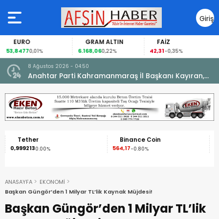
Giriş
Yap
EURO
GRAM ALTIN
FAİZ
53,8477
6.168,06
42,31
0,01%
0,22%
-0,35%
8 Ağustos 2026 - 04:50
ikleti
Anahtar Parti Kahramanmaraş İl Başkanı Kayıran,
Afşin Teşkilatı ile buluştu.
Tether
Binance Coin
0,999213
564,17
1
0.00%
-0.80%
ANASAYFA
EKONOMİ
Başkan Güngör’den 1 Milyar TL’lik Kaynak Müjdesi!
Başkan Güngör’den 1 Milyar TL’lik