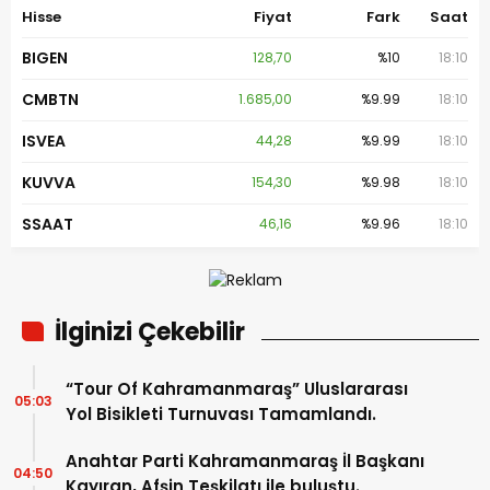
Hisse
Fiyat
Fark
Saat
BIGEN
128,70
%10
18:10
CMBTN
1.685,00
%9.99
18:10
ISVEA
44,28
%9.99
18:10
KUVVA
154,30
%9.98
18:10
SSAAT
46,16
%9.96
18:10
İlginizi Çekebilir
“Tour Of Kahramanmaraş” Uluslararası
05:03
Yol Bisikleti Turnuvası Tamamlandı.
Anahtar Parti Kahramanmaraş İl Başkanı
04:50
Kayıran, Afşin Teşkilatı ile buluştu.