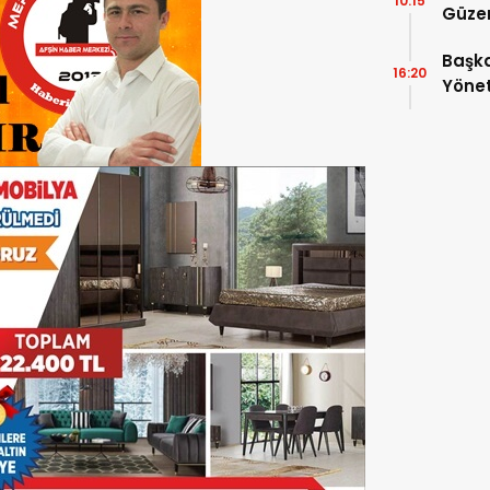
10:15
Güzer
Düzen
Başka
16:20
Yönet
Araya