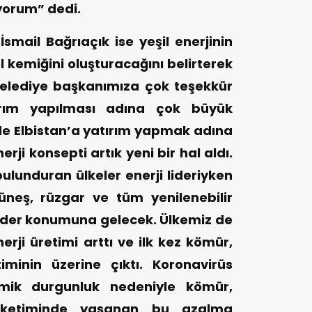
yorum” dedi.
smail Bağrıaçık ise yeşil enerjinin
l kemiğini oluşturacağını belirterek
belediye başkanımıza çok teşekkür
tırım yapılması adına çok büyük
rde Elbistan’a yatırım yapmak adına
ji konsepti artık yeni bir hal aldı.
bulunduran ülkeler enerji lideriyken
üneş, rüzgar ve tüm yenilenebilir
lider konumuna gelecek. Ülkemiz de
nerji üretimi arttı ve ilk kez kömür,
minin üzerine çıktı. Koronavirüs
nomik durgunluk nedeniyle kömür,
üketiminde yaşanan bu azalma