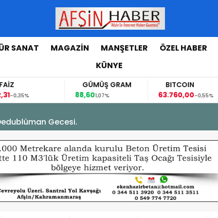
ÜR SANAT
MAGAZİN
MANŞETLER
ÖZEL HABER
KÜNYE
FAİZ
GÜMÜŞ GRAM
BITCOIN
,31
88,60
63.760,00
-0,35%
1,07%
-0,55%
Dedublüman Gecesi.