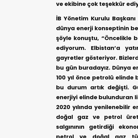
ve ekibine çok teşekkür edi
İB Yönetim Kurulu Başkanı İ
dünya enerji konseptinin be
şöyle konuştu, “Öncelikle 
ediyorum. Elbistan’a ya
gayretler gösteriyor. Bizle
bu gün buradayız. Dünya ener
100 yıl önce petrolü elinde 
bu durum artık değişti. G
enerjiyi elinde bulunduran 
2020 yılında yenilenebilir e
doğal gaz ve petrol üreti
salgınının getirdiği eko
petrol ve doğal gaz t