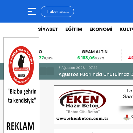
Haber ara...
SİYASET
EĞİTİM
EKONOMİ
KÜLT
EURO
GRAM ALTIN
53,8477
6.168,06
42
%
0,01%
0,22%
5 Ağustos 2026 - 07:22
Ağustos Fuarı’nda Unutulmaz 