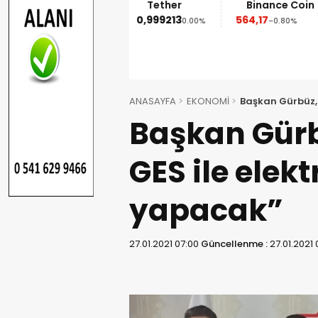
Ethereum
Tether
Binance Coin
1.852,95
0,999213
564,17
%
-1.90%
0.00%
-0.80%
ANASAYFA
EKONOMİ
Başkan Gürbüz, 
Başkan Gürb
GES ile elekt
yapacak”
27.01.2021 07:00
Güncellenme :
27.01.2021 