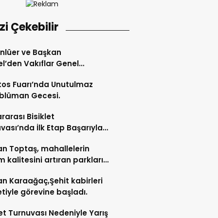
izi Çekebilir
Ünlüer ve Başkan
l’den Vakıflar Genel
lüğü’ne ziyaret.
os Fuarı’nda Unutulmaz
blüman Gecesi.
ararası Bisiklet
vası’nda İlk Etap Başarıyla
mlandı.
n Toptaş, mahallelerin
 kalitesini artıran parkları
t etti.
n Karaağaç,Şehit kabirleri
etiyle görevine başladı.
let Turnuvası Nedeniyle Yarış