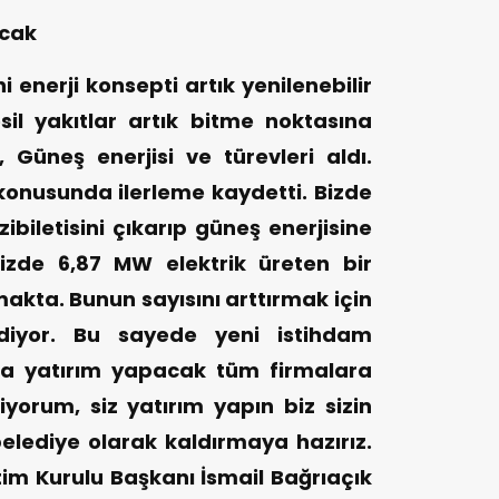
acak
 enerji konsepti artık yenilenebilir
sil yakıtlar artık bitme noktasına
k, Güneş enerjisi ve türevleri aldı.
i konusunda ilerleme kaydetti. Bizde
zibiletisini çıkarıp güneş enerjisine
izde 6,87 MW elektrik üreten bir
makta. Bunun sayısını arttırmak için
iyor. Bu sayede yeni istihdam
n’a yatırım yapacak tüm firmalara
tiyorum, siz yatırım yapın biz sizin
elediye olarak kaldırmaya hazırız.
im Kurulu Başkanı İsmail Bağrıaçık