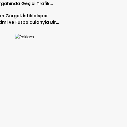
gahında Geçici Trafik
lemelerine Gidilecek!.
n Görgel, İstiklalspor
imi ve Futbolcularıyla Bir
 Geldi.