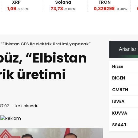
XRP
Solana
TRON
1,09
73,73
0,329298
-2.50%
-2.80%
-0.30%
“Elbistan GES ile elektrik üretimi yapacak”
Artanlar
üz, “Elbistan
Hisse
rik üretimi
BIGEN
CMBTN
ISVEA
07:02
-
kez okundu
KUVVA
SSAAT