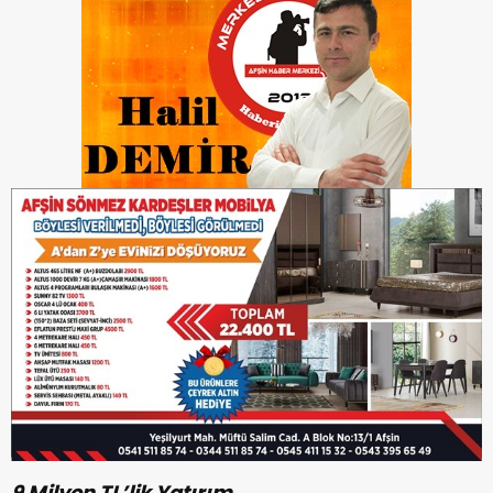
9 Milyon TL’lik Yatırım…