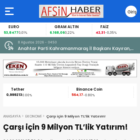
Giriş
Yap
EURO
GRAM ALTIN
FAİZ
53,8477
6.168,06
42,31
0,01%
0,22%
-0,35%
8 Ağustos 2026 - 04:50
ikleti
Anahtar Parti Kahramanmaraş İl Başkanı Kayıran,
Afşin Teşkilatı ile buluştu.
Tether
Binance Coin
0,999213
564,17
1
0.00%
-0.80%
ANASAYFA
EKONOMİ
Çarşı için 9 Milyon TL’lik Yatırım!
Çarşı için 9 Milyon TL’lik Yatırım!