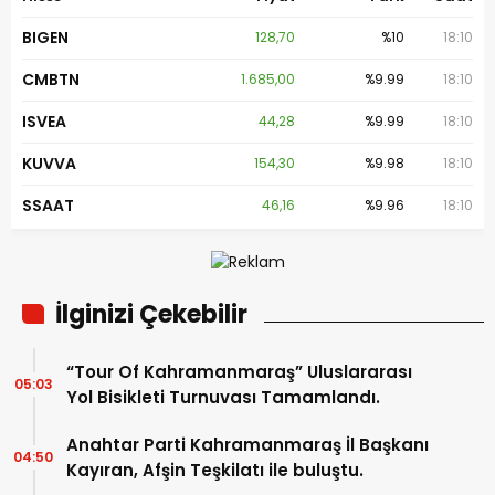
BIGEN
128,70
%10
18:10
CMBTN
1.685,00
%9.99
18:10
ISVEA
44,28
%9.99
18:10
KUVVA
154,30
%9.98
18:10
SSAAT
46,16
%9.96
18:10
İlginizi Çekebilir
“Tour Of Kahramanmaraş” Uluslararası
05:03
Yol Bisikleti Turnuvası Tamamlandı.
Anahtar Parti Kahramanmaraş İl Başkanı
04:50
Kayıran, Afşin Teşkilatı ile buluştu.