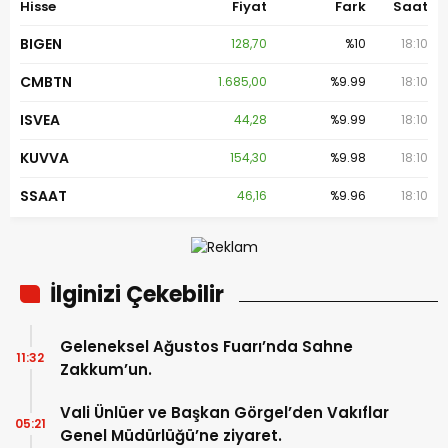
Hisse
Fiyat
Fark
Saat
BIGEN
128,70
%10
18:10
CMBTN
1.685,00
%9.99
18:10
ISVEA
44,28
%9.99
18:10
KUVVA
154,30
%9.98
18:10
SSAAT
46,16
%9.96
18:10
İlginizi Çekebilir
Geleneksel Ağustos Fuarı’nda Sahne
11:32
Zakkum’un.
Vali Ünlüer ve Başkan Görgel’den Vakıflar
05:21
Genel Müdürlüğü’ne ziyaret.