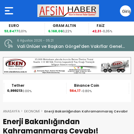
Giriş
Yap
EURO
GRAM ALTIN
FAİZ
53,8477
6.168,06
42,31
0,01%
0,22%
-0,35%
6 Ağustos 2026 - 05:21
un.
Vali Ünlüer ve Başkan Görgel’den Vakıflar Genel
Müdürlüğü’ne ziyaret.
Tether
Binance Coin
0,999213
564,17
1
0.00%
-0.80%
ANASAYFA
EKONOMİ
Enerji Bakanlığından Kahramanmaraş Cevabı!
Enerji Bakanlığından
Kahramanmaraş Cevabı!