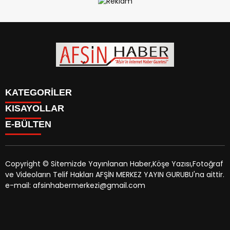
KATEGORİLER
KISAYOLLAR
SİYASET
E-BÜLTEN
EĞİTİM
SİYASET
EKONOMİ
EĞİTİM
KÜLTÜR SANAT
EKONOMİ
MAGAZİN
Copyright © Sitemizde Yayınlanan Haber,Köşe Yazısı,Fotoğraf
KÜLTÜR SANAT
MANŞETLER
ve Videoların Telif Hakları AFŞİN MERKEZ YAYIN GURUBU'na aittir.
MAGAZİN
afsinhaber.com
e-bültenine abone olarak, tarafınıza haber,
ÖZEL HABER
e-mail: afsinhabermerkezi@gmail.com
MANŞETLER
duyuru ve kampanya içerikli e-postaların gönderilmesini
SAĞLIK
ÖZEL HABER
kabul etmiş olursunuz.
SPOR
SAĞLIK
TEKNOLOJİ
SPOR
VEFAT