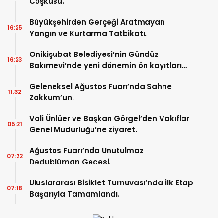
Coşkusu.
Büyükşehirden Gerçeği Aratmayan
16:25
Yangın ve Kurtarma Tatbikatı.
Onikişubat Belediyesi’nin Gündüz
16:23
Bakımevi’nde yeni dönemin ön kayıtları
başladı.
Geleneksel Ağustos Fuarı’nda Sahne
11:32
Zakkum’un.
Vali Ünlüer ve Başkan Görgel’den Vakıflar
05:21
Genel Müdürlüğü’ne ziyaret.
Ağustos Fuarı’nda Unutulmaz
07:22
Dedublüman Gecesi.
Uluslararası Bisiklet Turnuvası’nda İlk Etap
07:18
Başarıyla Tamamlandı.