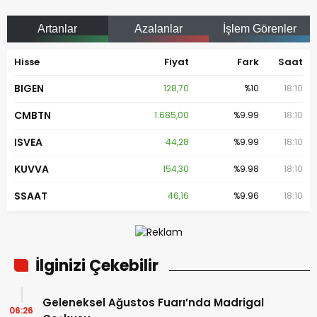
Artanlar
Azalanlar
İşlem Görenler
Hisse
Fiyat
Fark
Saat
BIGEN
128,70
%10
18:10
CMBTN
1.685,00
%9.99
18:10
ISVEA
44,28
%9.99
18:10
KUVVA
154,30
%9.98
18:10
SSAAT
46,16
%9.96
18:10
İlginizi Çekebilir
Geleneksel Ağustos Fuarı’nda Madrigal
06:26