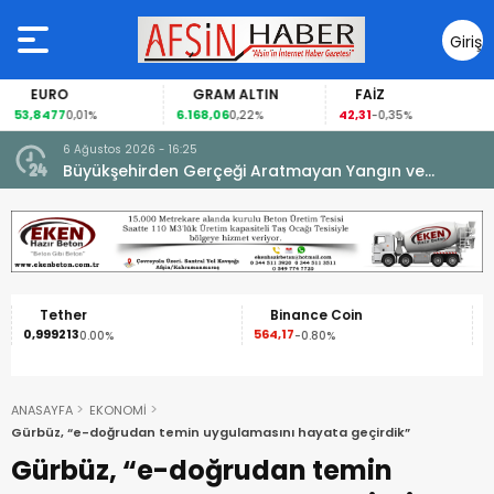
Giriş
Yap
EURO
GRAM ALTIN
FAİZ
53,8477
6.168,06
42,31
0,01%
0,22%
-0,35%
6 Ağustos 2026 - 16:25
su.
Büyükşehirden Gerçeği Aratmayan Yangın ve
Kurtarma Tatbikatı.
Tether
Binance Coin
0,999213
564,17
1
0.00%
-0.80%
ANASAYFA
EKONOMİ
Gürbüz, “e-doğrudan temin uygulamasını hayata geçirdik”
Gürbüz, “e-doğrudan temin