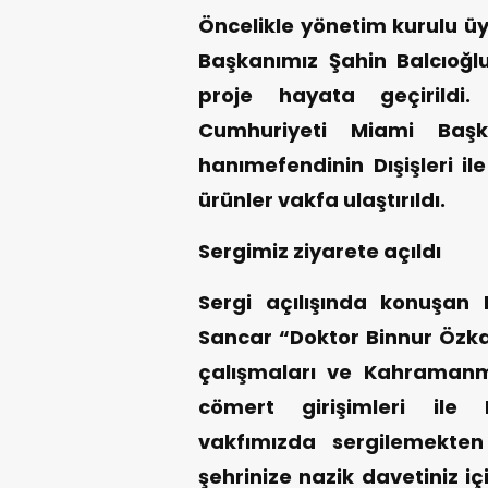
Öncelikle yönetim kurulu üy
Başkanımız Şahin Balcıoğl
proje hayata geçirildi.
Cumhuriyeti Miami Başk
hanımefendinin Dışişleri i
ürünler vakfa ulaştırıldı.
Sergimiz ziyarete açıldı
Sergi açılışında konuşan 
Sancar “Doktor Binnur Özkar
çalışmaları ve Kahramanm
cömert girişimleri ile
vakfımızda sergilemekte
şehrinize nazik davetiniz i