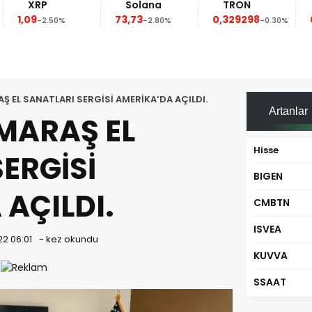
XRP
Solana
TRON
D
1,09
73,73
0,329298
0,0
-2.50%
-2.80%
-0.30%
EL SANATLARI SERGİSİ AMERİKA’DA AÇILDI.
Artanlar
ARAŞ EL
Hisse
ERGİSİ
BIGEN
AÇILDI.
CMBTN
ISVEA
22 06:01
-
kez okundu
KUVVA
SSAAT