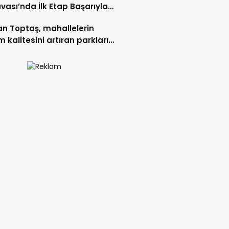
vası’nda İlk Etap Başarıyla
mlandı.
n Toptaş, mahallelerin
 kalitesini artıran parkları
t etti.