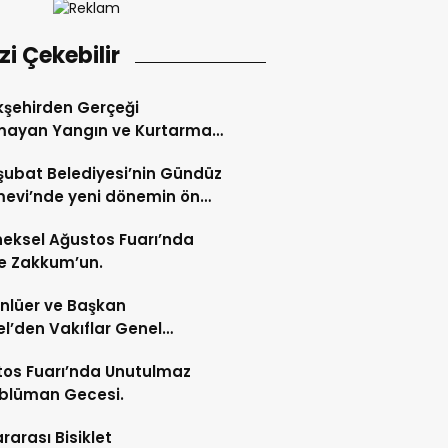
izi Çekebilir
şehirden Gerçeği
mayan Yangın ve Kurtarma
katı.
şubat Belediyesi’nin Gündüz
evi’nde yeni dönemin ön
ları başladı.
eksel Ağustos Fuarı’nda
e Zakkum’un.
Ünlüer ve Başkan
l’den Vakıflar Genel
lüğü’ne ziyaret.
os Fuarı’nda Unutulmaz
blüman Gecesi.
ararası Bisiklet