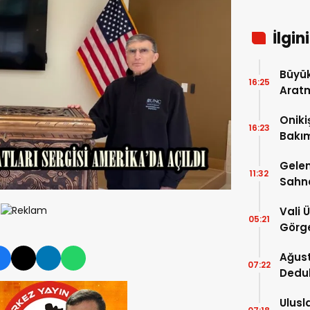
İlgin
Büyük
16:25
Arat
Tatbi
Oniki
16:23
Bakım
kayıt
Gelen
11:32
Sahn
Vali 
05:21
Görge
Müdür
Ağust
07:22
Dedu
Ulusl