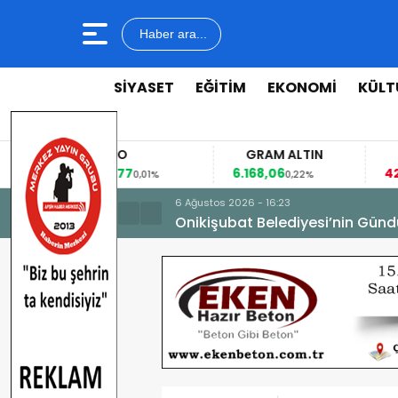
Haber ara...
SİYASET
EĞİTİM
EKONOMİ
KÜLT
EURO
GRAM ALTIN
FAİ
53,8477
6.168,06
42,31
0,01%
0,22%
-
6 Ağustos 2026 - 16:23
Onikişubat Belediyesi’nin Günd