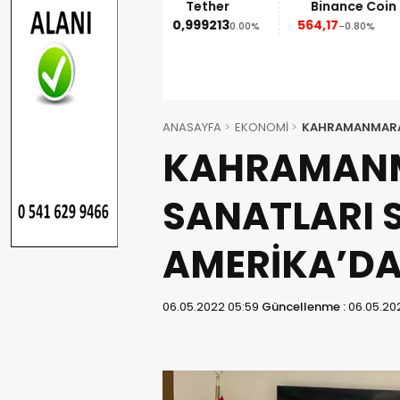
Ethereum
Tether
Binance Coin
1.852,95
0,999213
564,17
-1.90%
0.00%
-0.80%
ANASAYFA
EKONOMİ
KAHRAMANMARAŞ 
KAHRAMANM
SANATLARI S
AMERİKA’DA 
06.05.2022 05:59
Güncellenme :
06.05.20