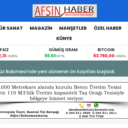
ÜR SANAT
MAGAZİN
MANŞETLER
ÖZEL HABER
KÜNYE
Z
GÜMÜŞ GRAM
BITCOIN
88,60
63.760,00
0,35%
1,07%
-0,55%
üz Bakımevi’nde yeni dönemin ön kayıtları başladı.