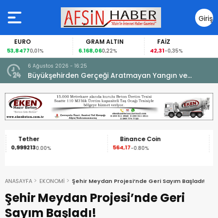
Giriş
Yap
EURO
GRAM ALTIN
FAİZ
53,8477
6.168,06
42,31
0,01%
0,22%
-0,35%
6 Ağustos 2026 - 16:25
su.
Büyükşehirden Gerçeği Aratmayan Yangın ve
Kurtarma Tatbikatı.
Tether
Binance Coin
0,999213
564,17
1
0.00%
-0.80%
ANASAYFA
EKONOMİ
Şehir Meydan Projesi’nde Geri Sayım Başladı!
Şehir Meydan Projesi’nde Geri
Sayım Başladı!