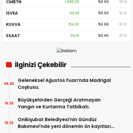
CMBTN
1.685,00
%9.99
18:10
ISVEA
44,28
%9.99
18:10
KUVVA
154,30
%9.98
18:10
SSAAT
46,16
%9.96
18:10
İlginizi Çekebilir
Geleneksel Ağustos Fuarı’nda Madrigal
06:26
Coşkusu.
Büyükşehirden Gerçeği Aratmayan
16:25
Yangın ve Kurtarma Tatbikatı.
Onikişubat Belediyesi’nin Gündüz
16:23
Bakımevi’nde yeni dönemin ön kayıtları