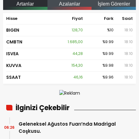
Artanlar
Azalanlar
İşlem Görenler
Hisse
Fiyat
Fark
Saat
BIGEN
128,70
%10
18:10
CMBTN
1.685,00
%9.99
18:10
ISVEA
44,28
%9.99
18:10
KUVVA
154,30
%9.98
18:10
SSAAT
46,16
%9.96
18:10
İlginizi Çekebilir
Geleneksel Ağustos Fuarı’nda Madrigal
06:26
Coşkusu.