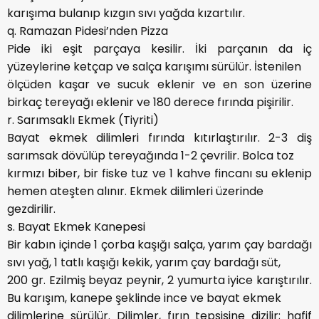
karışıma bulanıp kızgın sıvı yağda kızartılır.
q. Ramazan Pidesi’nden Pizza
Pide iki eşit parçaya kesilir. İki parçanın da iç
yüzeylerine ketçap ve salça karışımı sürülür. İstenilen
ölçüden kaşar ve sucuk eklenir ve en son üzerine
birkaç tereyağı eklenir ve 180 derece fırında pişirilir.
r. Sarımsaklı Ekmek (Tiyriti)
Bayat ekmek dilimleri fırında kıtırlaştırılır. 2-3 diş
sarımsak dövülüp tereyağında 1-2 çevrilir. Bolca toz
kırmızı biber, bir fiske tuz ve 1 kahve fincanı su eklenip
hemen ateşten alınır. Ekmek dilimleri üzerinde
gezdirilir.
s. Bayat Ekmek Kanepesi
Bir kabın içinde 1 çorba kaşığı salça, yarım çay bardağı
sıvı yağ, 1 tatlı kaşığı kekik, yarım çay bardağı süt,
200 gr. Ezilmiş beyaz peynir, 2 yumurta iyice karıştırılır.
Bu karışım, kanepe şeklinde ince ve bayat ekmek
dilimlerine sürülür. Dilimler, fırın tepsisine dizilir; hafif