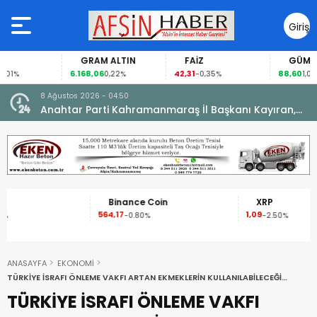
Giriş
Yap
GRAM ALTIN
FAİZ
GÜMÜŞ GRAM
6.168,06
42,31
88,60
0,22%
-0,35%
1,07%
8 Ağustos 2026 - 04:50
ikleti
Anahtar Parti Kahramanmaraş İl Başkanı Kayıran,
Afşin Teşkilatı ile buluştu.
Binance Coin
XRP
564,17
1,09
7
-0.80%
-2.50%
ANASAYFA
EKONOMİ
TÜRKİYE İSRAFI ÖNLEME VAKFI ARTAN EKMEKLERİN KULLANILABİLECEĞİ
YEMEKLER LİSTESİNİ YAYINLADI.
TÜRKİYE İSRAFI ÖNLEME VAKFI