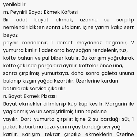
yenilebilir.
m. Peynirli Bayat Ekmek Köftesi
Bir adet bayat ekmek, üzerine su serpilip
nemlendirildikten sonra ufalanır. İçine yarım kalıp sert
beyaz
peynir rendelenir; 1 demet maydanoz doğranır; 2
yumurta kırılır; 1 adet orta boy soğan rendelenir, tuz,
köfte baharı ve pul biber katılır. Bu karışım yoğrularak
köfte şeklinde parçalara ayrılır. Köfteler önce una,
sonra çırpılmış yumurtaya, daha sonra galeta ununa
bulanıp kızgın yağda kızartılır. Üzerlerine kürdan
batırılarak servise çıkarılır.
n. Bayat Ekmek Pizzası
Bayat ekmekler dilimlenip küp küp kesilir. Margarin ile
yağlanmış ve un serpiştirilmiş fırın tepsisine
yayılır. Dört yumurta çırpılır; içine 2 su bardağı süt, 1
paket kabartma tozu, yarım çay bardağı sıvı yağ
katılır. Karışım tekrar çırpılıp ekmeklerin üzerine