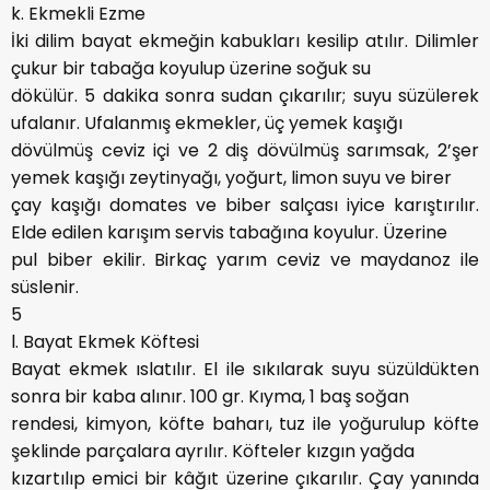
k. Ekmekli Ezme
İki dilim bayat ekmeğin kabukları kesilip atılır. Dilimler
çukur bir tabağa koyulup üzerine soğuk su
dökülür. 5 dakika sonra sudan çıkarılır; suyu süzülerek
ufalanır. Ufalanmış ekmekler, üç yemek kaşığı
dövülmüş ceviz içi ve 2 diş dövülmüş sarımsak, 2’şer
yemek kaşığı zeytinyağı, yoğurt, limon suyu ve birer
çay kaşığı domates ve biber salçası iyice karıştırılır.
Elde edilen karışım servis tabağına koyulur. Üzerine
pul biber ekilir. Birkaç yarım ceviz ve maydanoz ile
süslenir.
5
l. Bayat Ekmek Köftesi
Bayat ekmek ıslatılır. El ile sıkılarak suyu süzüldükten
sonra bir kaba alınır. 100 gr. Kıyma, 1 baş soğan
rendesi, kimyon, köfte baharı, tuz ile yoğurulup köfte
şeklinde parçalara ayrılır. Köfteler kızgın yağda
kızartılıp emici bir kâğıt üzerine çıkarılır. Çay yanında