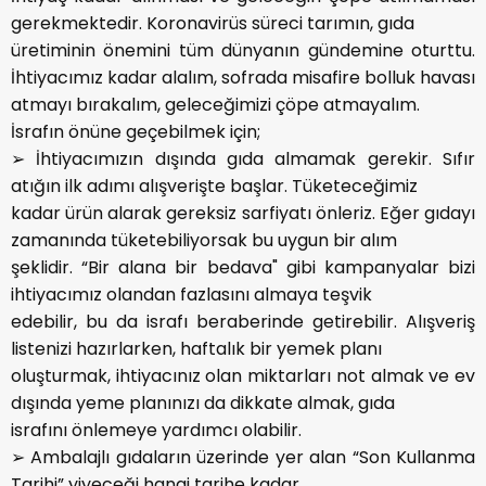
gerekmektedir. Koronavirüs süreci tarımın, gıda
üretiminin önemini tüm dünyanın gündemine oturttu.
İhtiyacımız kadar alalım, sofrada misafire bolluk havası
atmayı bırakalım, geleceğimizi çöpe atmayalım.
İsrafın önüne geçebilmek için;
➢ İhtiyacımızın dışında gıda almamak gerekir. Sıfır
atığın ilk adımı alışverişte başlar. Tüketeceğimiz
kadar ürün alarak gereksiz sarfiyatı önleriz. Eğer gıdayı
zamanında tüketebiliyorsak bu uygun bir alım
şeklidir. “Bir alana bir bedava" gibi kampanyalar bizi
ihtiyacımız olandan fazlasını almaya teşvik
edebilir, bu da israfı beraberinde getirebilir. Alışveriş
listenizi hazırlarken, haftalık bir yemek planı
oluşturmak, ihtiyacınız olan miktarları not almak ve ev
dışında yeme planınızı da dikkate almak, gıda
israfını önlemeye yardımcı olabilir.
➢ Ambalajlı gıdaların üzerinde yer alan “Son Kullanma
Tarihi” yiyeceği hangi tarihe kadar