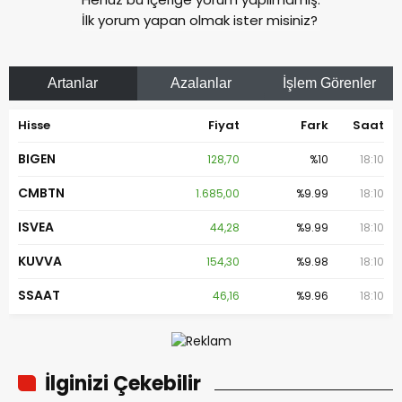
İlk yorum yapan olmak ister misiniz?
Artanlar
Azalanlar
İşlem Görenler
Hisse
Fiyat
Fark
Saat
BIGEN
128,70
%10
18:10
CMBTN
1.685,00
%9.99
18:10
ISVEA
44,28
%9.99
18:10
KUVVA
154,30
%9.98
18:10
SSAAT
46,16
%9.96
18:10
İlginizi Çekebilir