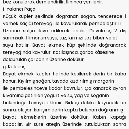
bez konularak demlendirilir. Ilınınca yenilenir.
f. Yalancı Paça
Küçük küpler şeklinde doğranan soğan, tencerede 1
yemek kaşığı tereyağı ile kavurularak pembeleştirilir.
Üzerine salça ilave edilerek eritilir. Dövülmüş 2 diş
sarımsak, 1 limonun suyu, tuz, kırmızı toz biber ve et
suyu katılır. Bayat ekmek küp şeklinde doğranarak
tereyağında kavrulur. Katılaşınca, çorba kâsesine
doldurulan çorbanın üzerine dökülür.
g. Kalacuş
Bayat ekmek, küpler halinde kesilerek derin bir kaba
konur. Kıyılmış soğan, tavada kızdırılmış margarin
ile pembeleşinceye kadar kavrulur. Çalkanarak ayran
kıvamına getirilen yoğurt ve su, yağ ve soğanın
bulunduğu tavaya eklenir. Birkaç dakika kaynadıktan
sonra, oluşan karışım derin kapta bulunan doğranmış
bayat ekmeklerin üzerine dökülür. Kabın kapağı
kapatılır. Bir süre ateşin üzerinde tutulduktan sonra