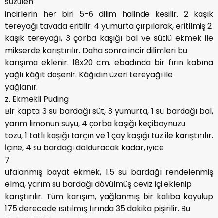
süzülen
incirlerin her biri 5-6 dilim halinde kesilir. 2 kaşık
tereyağı tavada eritilir. 4 yumurta çırpılarak, eritilmiş 2
kaşık tereyağı, 3 çorba kaşığı bal ve sütlü ekmek ile
mikserde karıştırılır. Daha sonra incir dilimleri bu
karışıma eklenir. 18x20 cm. ebadında bir fırın kabına
yağlı kâğıt döşenir. Kâğıdın üzeri tereyağı ile
yağlanır.
z. Ekmekli Puding
Bir kapta 3 su bardağı süt, 3 yumurta, 1 su bardağı bal,
yarım limonun suyu, 4 çorba kaşığı keçiboynuzu
tozu, 1 tatlı kaşığı tarçın ve 1 çay kaşığı tuz ile karıştırılır.
İçine, 4 su bardağı dolduracak kadar, iyice
7
ufalanmış bayat ekmek, 1.5 su bardağı rendelenmiş
elma, yarım su bardağı dövülmüş ceviz içi eklenip
karıştırılır. Tüm karışım, yağlanmış bir kalıba koyulup
175 derecede ısıtılmış fırında 35 dakika pişirilir. Bu