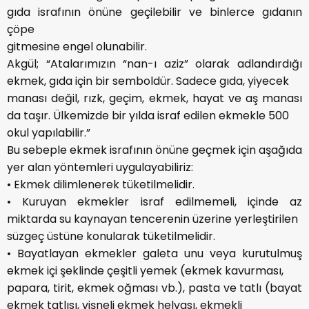
gıda israfının önüne geçilebilir ve binlerce gıdanın
çöpe
gitmesine engel olunabilir.
Akgül; “Atalarımızın “nan-ı aziz” olarak adlandırdığı
ekmek, gıda için bir semboldür. Sadece gıda, yiyecek
manası değil, rızk, geçim, ekmek, hayat ve aş manası
da taşır. Ülkemizde bir yılda israf edilen ekmekle 500
okul yapılabilir.”
Bu sebeple ekmek israfının önüne geçmek için aşağıda
yer alan yöntemleri uygulayabiliriz:
• Ekmek dilimlenerek tüketilmelidir.
• Kuruyan ekmekler israf edilmemeli, içinde az
miktarda su kaynayan tencerenin üzerine yerleştirilen
süzgeç üstüne konularak tüketilmelidir.
• Bayatlayan ekmekler galeta unu veya kurutulmuş
ekmek içi şeklinde çeşitli yemek (ekmek kavurması,
papara, tirit, ekmek oğması vb.), pasta ve tatlı (bayat
ekmek tatlısı, vişneli ekmek helvası, ekmekli