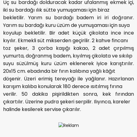
Üç su bardağı dolduracak kadar ufalanmış ekmek içi,
iki su bardağı ılık sütte yumuşaması için biraz
bekletilir. Yarım su bardağı badem iri iri doğranır.
Yarım su bardağı kuru üzüm de yumuşaması için suya
koyulup bekletilir. Bir adet küçük çikolata ince ince
kıyılır. Ekmekli süt mikserden geçirilir. 2 kahve fincanı
toz şeker, 3 çorba kaşığı kakao, 2 adet çırpılmış
yumurta, doğranmış badem, kıyılmış çikolata ve sıkılıp
suyu süzülmüş kuru üzüm eklenerek iyice karıştırılır.
20x15 cm. ebadında bir fırın kalıbına yağlı kâğıt
döşenir. Üzeri erimiş tereyağı ile yağlanır. Hazırlanan
karışım kalıba konularak 180 derece ısıtılmış fırına
verilir. 50 dakika pişirildikten sonra, kek fırından
çıkartılır. Üzerine pudra şekeri serpilir. Ilıyınca, kareler
halinde kesilerek servise çıkarılır.