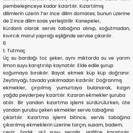
pembeleşinceye kadar kızartılır. Kızartılmış
dilimlerin üzerin 1’er ince dilim domates; bunun üzerine
de 2 ince dilim sosis yerleştirilir. Kanepeler,
kürdanlı olarak servis tabağına alınıp, soğutmadan,
kıvırcık marul yaprağı eşliğinde servise çıkarılır.
6
t. Tutmaç
Üç su bardağı toz şeker, aynı miktarda su ve yarım
limon suyu karıştırılıp kaynatılır. Elde edile şurup
soğumaya bırakılır. Bayat ekmek küp küp doğranır.
Zeytinyağı, tavada yakılmadan kızdırılır. Doğranmış
ekmekler, çırpılmış yumurtaya bulanarak, kızgın
yağda peyderpey kızartılır. Kızaran ekmekler şuruba
atılır. Bir yandan kızartma işlemi sürdürülürken, öte
yandan şurubu çeken ekmekler servis tabağına
çıkartılır. Kızartma işlemi bitince, servis tabağına
çıkarılmış ekmeklerin üzerine tarçın, susam, badem,
ceviz, fındık, gül suyu serpilir. Hafifçe karıştırılır.