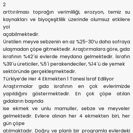
2
arttırılması toprağın verimliliği, erozyon, temiz su
kaynakları ve biyoçeşitlilik üzerinde olumsuz etkilere
yol
açabilmektedir.
Üretilen meyve sebzenin en az %25-30’u daha sofraya
ulaşmadan çöpe gitmektedir. Araştırmalara göre, gıda
israfının %42´si evlerde meydana gelmektedir. İsrafın
%39´u üreticiler, %5´i perakendeciler, %14´ü de yemek
sektöründe gerçekleşmektedir.
Türkiye’de Her 4 Ekmekten 1 Tanesi İsraf Ediliyor
Araştırmalar gıda israfının en çok evlerimizde
yapıldığını göstermektedir. En çok çöpe atılan
gıdaların başında
ise ekmek ve unlu mamuller, sebze ve meyveler
gelmektedir. Evlere alınan her 4 ekmekten biri, her
gün çöpe
atılmaktadır. Doğru ve planlı bir programla evlerdeki