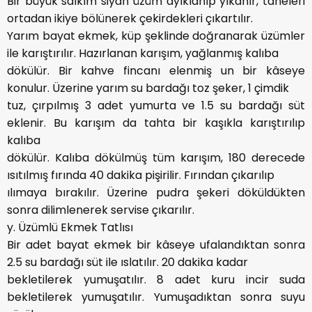
Bir büyük salkım siyah üzüm ayıklanıp yıkanır, taneleri
ortadan ikiye bölünerek çekirdekleri çıkartılır.
Yarım bayat ekmek, küp şeklinde doğranarak üzümler
ile karıştırılır. Hazırlanan karışım, yağlanmış kalıba
dökülür. Bir kahve fincanı elenmiş un bir kâseye
konulur. Üzerine yarım su bardağı toz şeker, 1 çimdik
tuz, çırpılmış 3 adet yumurta ve 1.5 su bardağı süt
eklenir. Bu karışım da tahta bir kaşıkla karıştırılıp
kalıba
dökülür. Kalıba dökülmüş tüm karışım, 180 derecede
ısıtılmış fırında 40 dakika pişirilir. Fırından çıkarılıp
ılımaya bırakılır. Üzerine pudra şekeri döküldükten
sonra dilimlenerek servise çıkarılır.
y. Üzümlü Ekmek Tatlısı
Bir adet bayat ekmek bir kâseye ufalandıktan sonra
2.5 su bardağı süt ile ıslatılır. 20 dakika kadar
bekletilerek yumuşatılır. 8 adet kuru incir suda
bekletilerek yumuşatılır. Yumuşadıktan sonra suyu