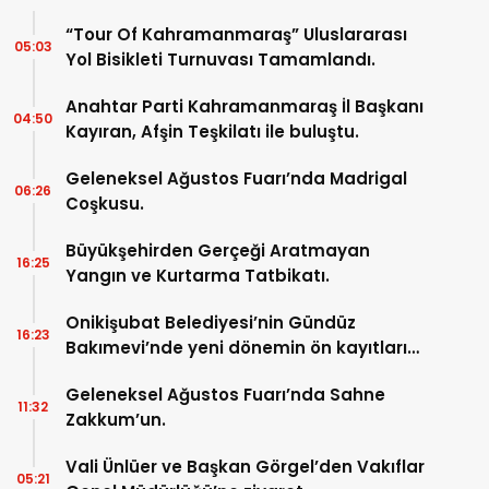
“Tour Of Kahramanmaraş” Uluslararası
05:03
Yol Bisikleti Turnuvası Tamamlandı.
Anahtar Parti Kahramanmaraş İl Başkanı
04:50
Kayıran, Afşin Teşkilatı ile buluştu.
Geleneksel Ağustos Fuarı’nda Madrigal
06:26
Coşkusu.
Büyükşehirden Gerçeği Aratmayan
16:25
Yangın ve Kurtarma Tatbikatı.
Onikişubat Belediyesi’nin Gündüz
16:23
Bakımevi’nde yeni dönemin ön kayıtları
başladı.
Geleneksel Ağustos Fuarı’nda Sahne
11:32
Zakkum’un.
Vali Ünlüer ve Başkan Görgel’den Vakıflar
05:21