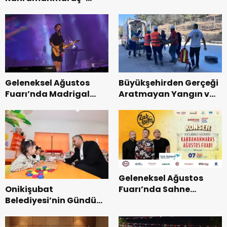
Başkanı Kayıran, Afşin
Uluslararası Yol
Teşkilatı ile buluştu.
Bisikleti Turnuvası
Tamamlandı.
Geleneksel Ağustos
Büyükşehirden Gerçeği
Fuarı’nda Madrigal
Aratmayan Yangın ve
Coşkusu.
Kurtarma Tatbikatı.
Geleneksel Ağustos
Onikişubat
Fuarı’nda Sahne
Belediyesi’nin Gündüz
Zakkum’un.
Bakımevi’nde yeni
dönemin ön kayıtları