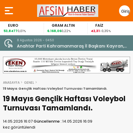
Giriş
Yap
EURO
GRAM ALTIN
FAİZ
G
,8477
6.168,06
42,31
88,
0,01%
0,22%
-0,35%
8 Ağustos 2026 - 04:50
ikleti
Anahtar Parti Kahramanmaraş İl Başkanı Kayıran,
Afşin Teşkilatı ile buluştu.
ANASAYFA
GENEL
19 Mayıs Gençlik Haftası Voleybol Turnuvası Tamamlandı.
19 Mayıs Gençlik Haftası Voleybol
Turnuvası Tamamlandı.
14.05.2026 16:07
Güncellenme :
14.05.2026 16:09
kez görüntülendi