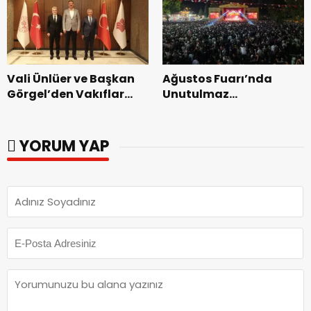
başladı.
Vali Ünlüer ve Başkan
Ağustos Fuarı’nda
Görgel’den Vakıflar
Unutulmaz
Genel Müdürlüğü’ne
Dedublüman Gecesi.
ziyaret.
YORUM YAP