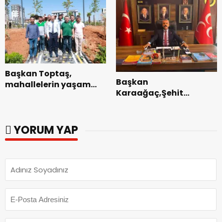
Tamamlandı.
Başkan Toptaş,
Başkan
mahallelerin yaşam
Karaağaç,Şehit
kalitesini artıran
kabirleri ziyaretiyle
parkları ziyaret etti.
görevine başladı.
YORUM YAP