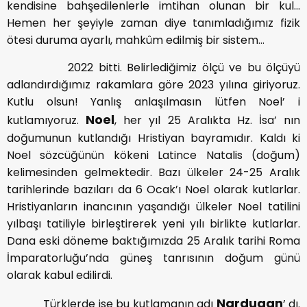
kendisine bahşedilenlerle imtihan olunan bir kul…
Hemen her şeyiyle zaman diye tanımladığımız fizik
ötesi duruma ayarlı, mahkûm edilmiş bir sistem…
2022 bitti. Belirlediğimiz ölçü ve bu ölçüyü
adlandırdığımız rakamlara göre 2023 yılına giriyoruz.
Kutlu olsun! Yanlış anlaşılmasın lütfen Noel’ i
Noel
kutlamıyoruz.
, her yıl 25 Aralıkta Hz. İsa’ nın
doğumunun kutlandığı Hristiyan bayramıdır. Kaldı ki
Noel sözcüğünün kökeni Latince Natalis (doğum)
kelimesinden gelmektedir. Bazı ülkeler 24-25 Aralık
tarihlerinde bazıları da 6 Ocak’ı Noel olarak kutlarlar.
Hristiyanların inancının yaşandığı ülkeler Noel tatilini
yılbaşı tatiliyle birleştirerek yeni yılı birlikte kutlarlar.
Dana eski döneme baktığımızda 25 Aralık tarihi Roma
İmparatorluğu’nda güneş tanrısının doğum günü
olarak kabul edilirdi.
Nardugan
Türklerde ise bu kutlamanın adı
’ dı.