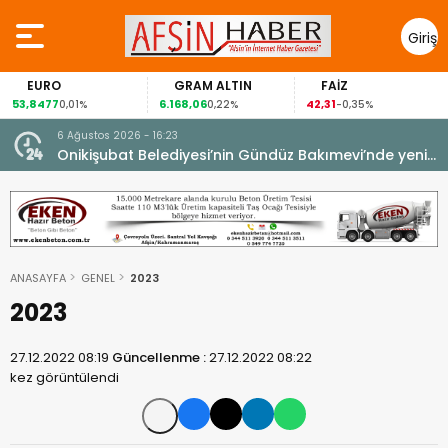
Giriş
Yap
EURO
GRAM ALTIN
FAİZ
53,8477
6.168,06
42,31
0,01%
0,22%
-0,35%
6 Ağustos 2026 - 16:23
Onikişubat Belediyesi’nin Gündüz Bakımevi’nde yeni
dönemin ön kayıtları başladı.
ANASAYFA
GENEL
2023
2023
27.12.2022 08:19
Güncellenme :
27.12.2022 08:22
kez görüntülendi