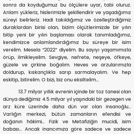
sonra da koyduğumuz bu ölçülere uyar, tabi oluruz.
Anlam yükleriz, hislerimizle şekillendirir ve yaşadığımız
süreyi belirleriz. Hadi takıldığımız ve özelleştirdiğimiz
duraklardan birisi olan, bizim ölçütlerimizde bir yılın
bitip yeni bir yılın başlaması olarak tanımladığımız,
kendimizce anlamlandırdığımız bu süreye bir isim
verelim. Mesela “2022” diyelim. Bu sayıyı yaşamımızla
örüp, ilmikleyelim. Sevgiye, nefrete, neşeye, öfkeye,
güzele ve çirkine boğalım. Heves ve arzularımızla
doldurup, kıskançlıkla sarıp sarmalayalım. Ve hep
eskitip, bitirelim. O bizi, biz onu eksiltelim…
13.7 milyar yıllık evrenin içinde bir toz tanesi olan
dünya dediğimiz 4.5 milyar yıl yaşındaki bir gezegen ve
arz küre üzerinde daha dün var olan insanoğlu…
Varlığın merkezi, bütün zamanların efendisi ve
doğanın hâkimi… Fizik ve Metafiziğin mucidi, isim
babası… Ancak inancımıza göre sadece ve sadece