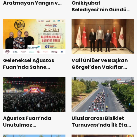
Onikişubat
Aratmayan Yangın ve
Belediyesi’nin Gündüz
Kurtarma Tatbikatı.
Bakımevi’nde yeni
dönemin ön kayıtları
başladı.
Geleneksel Ağustos
Vali Ünlüer ve Başkan
Fuarı’nda Sahne
Görgel’den Vakıflar
Zakkum’un.
Genel Müdürlüğü’ne
ziyaret.
Ağustos Fuarı’nda
Uluslararası Bisiklet
Unutulmaz
Turnuvası’nda İlk Etap
Dedublüman Gecesi.
Başarıyla