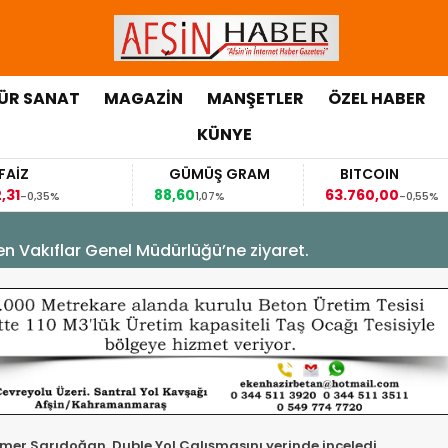
ÜR SANAT
MAGAZİN
MANŞETLER
ÖZEL HABER
KÜNYE
GÜMÜŞ GRAM
BITCOIN
GBP/T
88,60
63.760,00
63,1184
1,07%
-0,55%
0,
en Vakıflar Genel Müdürlüğü’ne ziyaret.
Sarıdoğan, Duble Yol Çalışmasını yerinde inceledi.