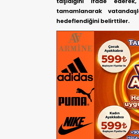
taşıdığını ifade ederek
tamamlanarak vatandaşla
hedeflendiğini belirttiler.