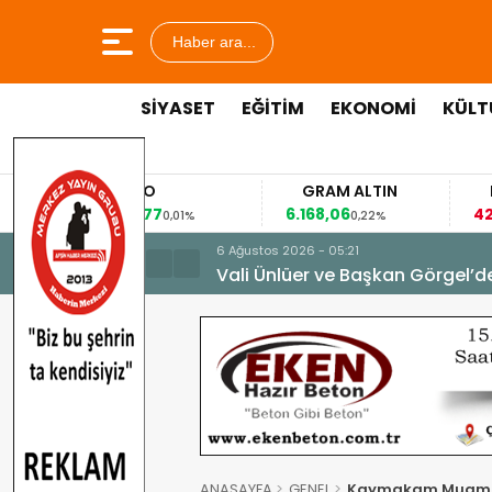
Haber ara...
SİYASET
EĞİTİM
EKONOMİ
KÜLT
URO
GRAM ALTIN
FAİZ
8477
6.168,06
42,31
0,01%
0,22%
-0,35%
6 Ağustos 2026 - 05:21
Vali Ünlüer ve Başkan Görgel’d
ANASAYFA
GENEL
Kaymakam Muammer 