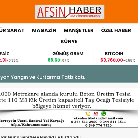
ÜR SANAT
MAGAZİN
MANŞETLER
ÖZEL HABER
KÜNYE
FAİZ
GÜMÜŞ GRAM
BITCOIN
,31
88,60
63.760,00
-0,35%
1,07%
-0,55%
yan Yangın ve Kurtarma Tatbikatı.
ar Günü Şehitlere Mevlid ile kutlandı!