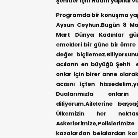
Şehitler için Hatim yapıldı v
Programda bir konuşma yapa
Aysun Ceyhun,Bugün 8 Ma
Mart Dünya Kadınlar gün
emekleri bir güne bir ömre 
değer biçilemez.Biliyorsunu
acıların en büyüğü Şehit e
onlar için birer anne olara
acısını içten hissedelim,y
Dualarımızla onların 
diliyorum.Ailelerine başs
Ülkemizin her nokt
Askerlerimize,Polislerimiz
kazalardan belalardan kor