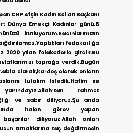
e dua edildi.
n CHP Afşin Kadın Kolları Başkanı
rt Dünya Emekçi Kadınlar günü.8
ünüzü kutluyorum.Kadınlarımızın
sığdırılamaz.Yaptıkları fedakarlığa
z 2020 yılan felaketlerle girdik.Bu
vlatlarımızı toprağa verdik.Bugün
k,abla olarak,kardeş olarak onların
aslarını tutalım istedik.Hatim ve
yanındayız.Allah’tan rahmet
ağlığı ve sabır diliyoruz.Şu anda
asında halen görev yapan
e başarılar diliyoruz.Allah onları
usun tırnaklarına taş değdirmesin