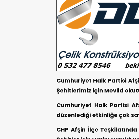
Cumhuriyet Halk Partisi Afş
Şehitlerimiz için Mevlid oku
Cumhuriyet Halk Partisi Afş
düzenlediği etkinliğe çok say
CHP Afşin İlçe Teşkilatında