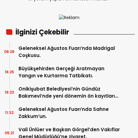
İlginizi Çekebilir
Geleneksel Ağustos Fuarı’nda Madrigal
06:26
Coşkusu.
Büyükşehirden Gerçeği Aratmayan
16:25
Yangın ve Kurtarma Tatbikatı.
Onikişubat Belediyesi’nin Gündüz
16:23
Bakımevi’nde yeni dönemin ön kayıtları
başladı.
Geleneksel Ağustos Fuarı’nda Sahne
11:32
Zakkum’un.
Vali Ünlüer ve Başkan Görgel’den Vakıflar
05:21
Genel Müdürlüğü’ne ziyaret.