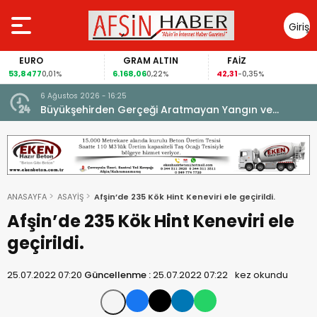
Giriş
Yap
EURO
GRAM ALTIN
FAİZ
53,8477
6.168,06
42,31
0,01%
0,22%
-0,35%
6 Ağustos 2026 - 16:25
su.
Büyükşehirden Gerçeği Aratmayan Yangın ve
Kurtarma Tatbikatı.
ANASAYFA
ASAYİŞ
Afşin’de 235 Kök Hint Keneviri ele geçirildi.
Afşin’de 235 Kök Hint Keneviri ele
geçirildi.
25.07.2022 07:20
Güncellenme :
25.07.2022 07:22
kez okundu