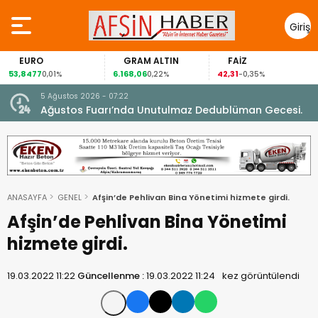
Giriş
Yap
EURO
GRAM ALTIN
FAİZ
G
,8477
6.168,06
42,31
88,
0,01%
0,22%
-0,35%
5 Ağustos 2026 - 07:22
nel
Ağustos Fuarı’nda Unutulmaz Dedublüman Gecesi.
ANASAYFA
GENEL
Afşin’de Pehlivan Bina Yönetimi hizmete girdi.
Afşin’de Pehlivan Bina Yönetimi
hizmete girdi.
19.03.2022 11:22
Güncellenme :
19.03.2022 11:24
kez görüntülendi