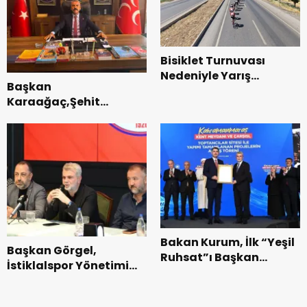
Bisiklet Turnuvası
Nedeniyle Yarış
Başkan
Güzergahında Geçici
Karaağaç,Şehit
Trafik Düzenlemelerine
kabirleri ziyaretiyle
Gidilecek!.
görevine başladı.
Bakan Kurum, İlk “Yeşil
Başkan Görgel,
Ruhsat”ı Başkan
İstiklalspor Yönetimi
Görgel’e Takdim Etti.
ve Futbolcularıyla Bir
Araya Geldi.