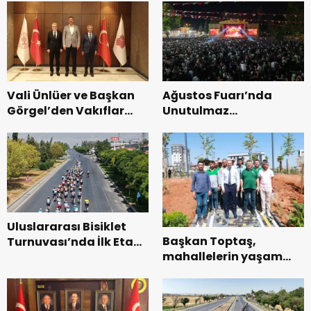
Vali Ünlüer ve Başkan
Ağustos Fuarı’nda
Görgel’den Vakıflar
Unutulmaz
Genel Müdürlüğü’ne
Dedublüman Gecesi.
ziyaret.
Uluslararası Bisiklet
Başkan Toptaş,
Turnuvası’nda İlk Etap
mahallelerin yaşam
Başarıyla
kalitesini artıran
Tamamlandı.
parkları ziyaret etti.