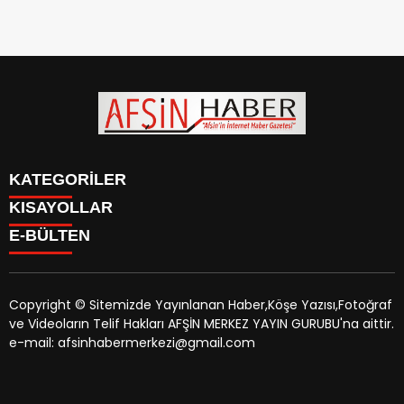
KATEGORİLER
KISAYOLLAR
SİYASET
E-BÜLTEN
EĞİTİM
SİYASET
EKONOMİ
EĞİTİM
KÜLTÜR SANAT
EKONOMİ
MAGAZİN
Copyright © Sitemizde Yayınlanan Haber,Köşe Yazısı,Fotoğraf
KÜLTÜR SANAT
MANŞETLER
ve Videoların Telif Hakları AFŞİN MERKEZ YAYIN GURUBU'na aittir.
MAGAZİN
afsinhaber.com
e-bültenine abone olarak, tarafınıza haber,
ÖZEL HABER
e-mail: afsinhabermerkezi@gmail.com
MANŞETLER
duyuru ve kampanya içerikli e-postaların gönderilmesini
SAĞLIK
ÖZEL HABER
kabul etmiş olursunuz.
SPOR
SAĞLIK
TEKNOLOJİ