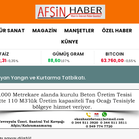
ÜR SANAT
MAGAZİN
MANŞETLER
ÖZEL HABER
KÜNYE
FAİZ
GÜMÜŞ GRAM
BITCOIN
,31
88,60
63.760,00
-0,35%
1,07%
-0,55%
yan Yangın ve Kurtarma Tatbikatı.
ı sayısı düştü!