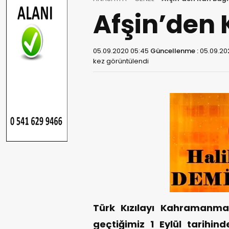
Afşin’den 
05.09.2020 05:45
Güncellenme :
05.09.20
kez görüntülendi
Türk Kızılayı Kahramanma
geçtiğimiz 1 Eylül tarihin