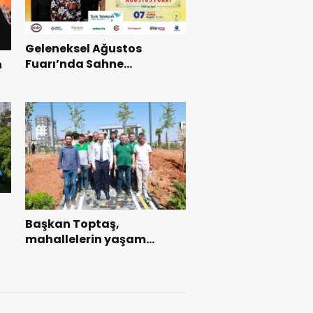
Geleneksel Ağustos
Fuarı’nda Sahne
n
Zakkum’un.
ı
Başkan Toptaş,
mahallelerin yaşam
kalitesini artıran parkları
ziyaret etti.