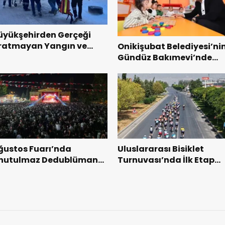
üyükşehirden Gerçeği
ratmayan Yangın ve
Onikişubat Belediyesi’ni
urtarma Tatbikatı.
Gündüz Bakımevi’nde
yeni dönemin ön kayıtlar
başladı.
ğustos Fuarı’nda
Uluslararası Bisiklet
nutulmaz Dedublüman
Turnuvası’nda İlk Etap
ecesi.
Başarıyla Tamamlandı.