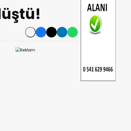
düştü!