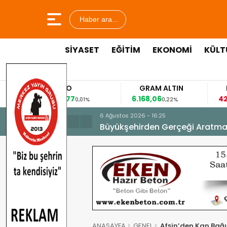
Haber ara...
SİYASET
EĞİTİM
EKONOMİ
KÜLT
EURO
GRAM ALTIN
53,8477
6.168,06
42
%
0,01%
0,22%
6 Ağustos 2026 - 16:25
Büyükşehirden Gerçeği Aratma
ANASAYFA
GENEL
Afşin’den Kan Bağış