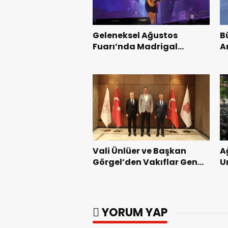
Geleneksel Ağustos
B
Fuarı’nda Madrigal
A
Coşkusu.
K
Vali Ünlüer ve Başkan
A
Görgel’den Vakıflar Genel
U
Müdürlüğü’ne ziyaret.
G
YORUM YAP