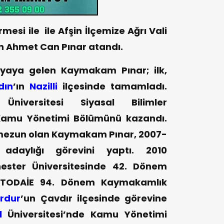
rmesi ile ile Afşin İlçemize Ağrı Vali
en Ahmet Can Pınar atandı.
yaya gelen Kaymakam Pınar; ilk,
dın
’ın
Nazilli
ilçesinde tamamladı.
niversitesi Siyasal Bilimler
 Kamu Yönetimi Bölümünü kazandı.
 mezun olan Kaymakam Pınar, 2007-
daylığı görevini yaptı.
2010
ester Üniversitesinde 42. Dönem
 TODAİE 94. Dönem Kaymakamlık
rdur
’un Çavdır ilçesinde görevine
l
Üniversitesi’nde Kamu Yönetimi