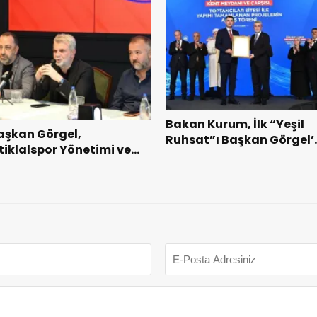
Bakan Kurum, İlk “Yeşil
aşkan Görgel,
Ruhsat”ı Başkan Görgel’
stiklalspor Yönetimi ve
Takdim Etti.
utbolcularıyla Bir Araya
eldi.