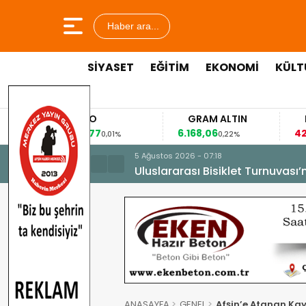
Haber ara...
SİYASET
EĞİTİM
EKONOMİ
KÜLT
EURO
GRAM ALTIN
53,8477
6.168,06
42
%
0,01%
0,22%
5 Ağustos 2026 - 07:18
Uluslararası Bisiklet Turnuvası
ANASAYFA
GENEL
Afşin’e Atanan Ka