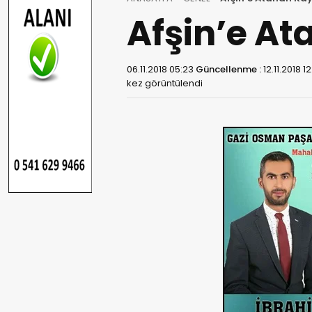
Afşin’e A
06.11.2018 05:23
Güncellenme :
12.11.2018 1
kez görüntülendi