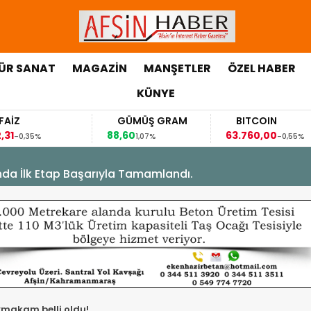
ÜR SANAT
MAGAZİN
MANŞETLER
ÖZEL HABER
KÜNYE
FAİZ
GÜMÜŞ GRAM
BITCOIN
,31
88,60
63.760,00
-0,35%
1,07%
-0,55%
’nda İlk Etap Başarıyla Tamamlandı.
ymakam belli oldu!