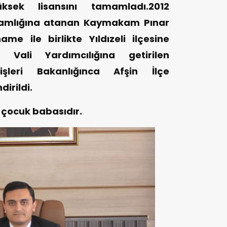
sek lisansını tamamladı.2012
mlığına atanan Kaymakam Pınar
me ile birlikte Yıldızeli ilçesine
Vali Yardımcılığına getirilen
çişleri Bakanlığınca Afşin İlçe
irildi.
 çocuk babasıdır.