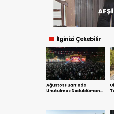
İlginizi Çekebilir
Ağustos Fuarı’nda
U
Unutulmaz Dedublüman
T
Gecesi.
B