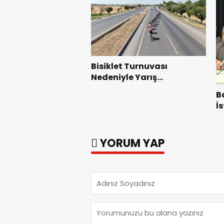
Bisiklet Turnuvası
Nedeniyle Yarış
Güzergahında Geçici
B
Trafik Düzenlemelerine
İ
Gidilecek!.
F
G
YORUM YAP