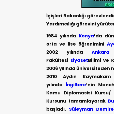
İçişleri Bakanlığı görevlendi
Yardımcılığı görevini yürüt
1984 yılında
Konya
’da dün
orta ve lise öğrenimini
Ay
2002 yılında
Ankara
Ü
Fakültesi
siyaset
Bilimi ve
2006 yılında üniversiteden
2010 Aydın Kaymakam a
yılında
İngiltere
’nin Manch
Kamu Diplomasisi Kursu/
Kursunu tamamlayarak
Bu
başladı.
Süleyman Demire