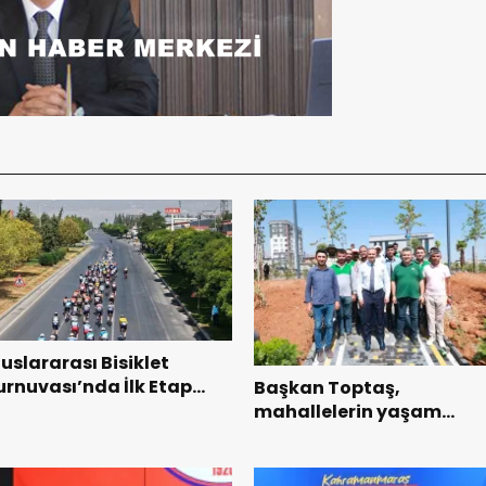
luslararası Bisiklet
urnuvası’nda İlk Etap
Başkan Toptaş,
aşarıyla Tamamlandı.
mahallelerin yaşam
kalitesini artıran parklar
ziyaret etti.