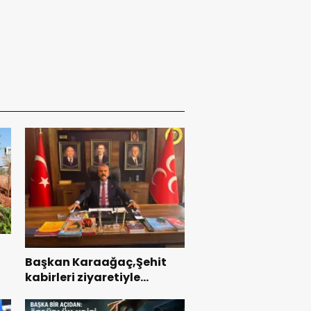
Başkan Karaağaç,Şehit
kabirleri ziyaretiyle
ı
görevine başladı.