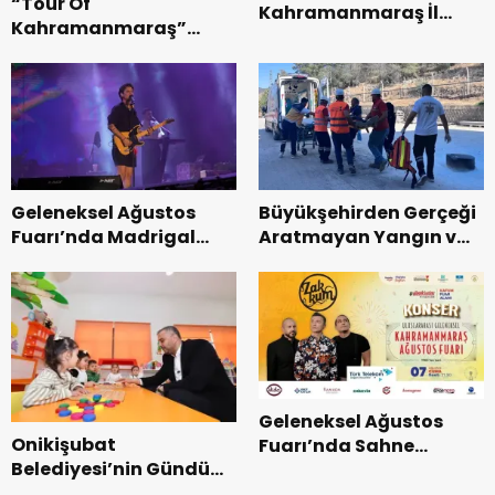
“Tour Of
Kahramanmaraş İl
Kahramanmaraş”
Başkanı Kayıran, Afşin
Uluslararası Yol
Teşkilatı ile buluştu.
Bisikleti Turnuvası
Tamamlandı.
Geleneksel Ağustos
Büyükşehirden Gerçeği
Fuarı’nda Madrigal
Aratmayan Yangın ve
Coşkusu.
Kurtarma Tatbikatı.
Geleneksel Ağustos
Onikişubat
Fuarı’nda Sahne
Belediyesi’nin Gündüz
Zakkum’un.
Bakımevi’nde yeni