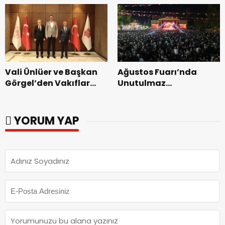
dönemin ön kayıtları
başladı.
Vali Ünlüer ve Başkan
Ağustos Fuarı’nda
Görgel’den Vakıflar
Unutulmaz
Genel Müdürlüğü’ne
Dedublüman Gecesi.
ziyaret.
YORUM YAP