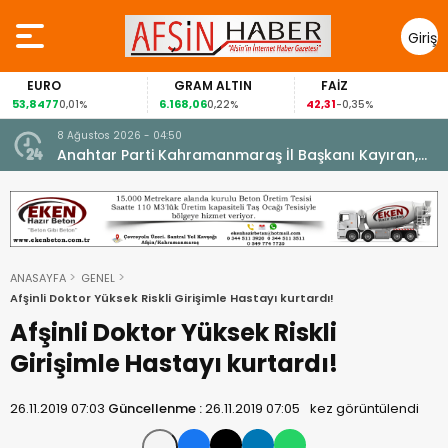
Giriş
Yap
EURO
GRAM ALTIN
FAİZ
53,8477
6.168,06
42,31
0,01%
0,22%
-0,35%
8 Ağustos 2026 - 04:50
ikleti
Anahtar Parti Kahramanmaraş İl Başkanı Kayıran,
Afşin Teşkilatı ile buluştu.
ANASAYFA
GENEL
Afşinli Doktor Yüksek Riskli Girişimle Hastayı kurtardı!
Afşinli Doktor Yüksek Riskli
Girişimle Hastayı kurtardı!
26.11.2019 07:03
Güncellenme :
26.11.2019 07:05
kez görüntülendi