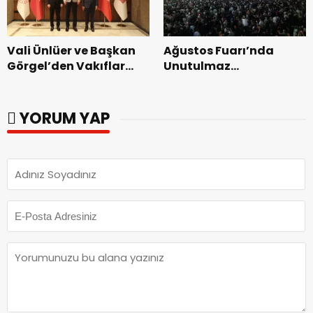
Vali Ünlüer ve Başkan
Ağustos Fuarı’nda
Görgel’den Vakıflar
Unutulmaz
Genel Müdürlüğü’ne
Dedublüman Gecesi.
ziyaret.
YORUM YAP