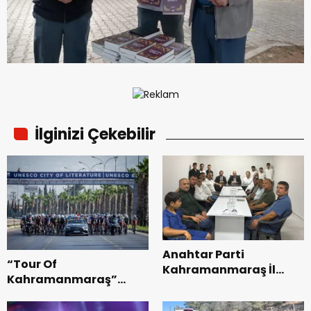
İlginizi Çekebilir
Anahtar Parti
“Tour Of
Kahramanmaraş İl
Kahramanmaraş”
Başkanı Kayıran, Afşin
Uluslararası Yol
Teşkilatı ile buluştu.
Bisikleti Turnuvası