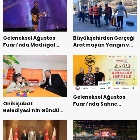
Tamamlandı.
Geleneksel Ağustos
Büyükşehirden Gerçeği
Fuarı’nda Madrigal
Aratmayan Yangın ve
Coşkusu.
Kurtarma Tatbikatı.
Geleneksel Ağustos
Onikişubat
Fuarı’nda Sahne
Belediyesi’nin Gündüz
Zakkum’un.
Bakımevi’nde yeni
dönemin ön kayıtları
başladı.