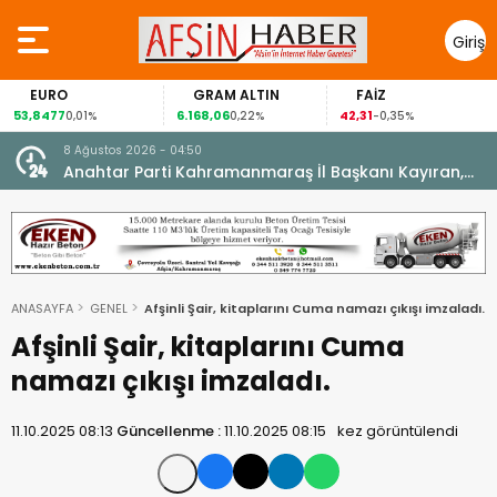
Giriş
Yap
GRAM ALTIN
FAİZ
GÜMÜŞ GRAM
6.168,06
42,31
88,60
0,22%
-0,35%
1,07%
8 Ağustos 2026 - 04:50
ikleti
Anahtar Parti Kahramanmaraş İl Başkanı Kayıran,
Afşin Teşkilatı ile buluştu.
ANASAYFA
GENEL
Afşinli Şair, kitaplarını Cuma namazı çıkışı imzaladı.
Afşinli Şair, kitaplarını Cuma
namazı çıkışı imzaladı.
11.10.2025 08:13
Güncellenme :
11.10.2025 08:15
kez görüntülendi